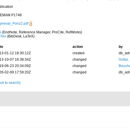
blication
EMAM P1748
yneval_Ponz2.pdf
S
(EndNote, Reference Manager, ProCite, RefWorks)
bTex
(BibDesk, LaTeX)
te
action
by
13-01-12 18:30:12Z
created
db_ad
13-10-07 16:38:34Z
changed
Gofas,
19-06-23 20:34:09Z
changed
Bouche
26-02-09 17:59:20Z
changed
db_ad
ck to search]