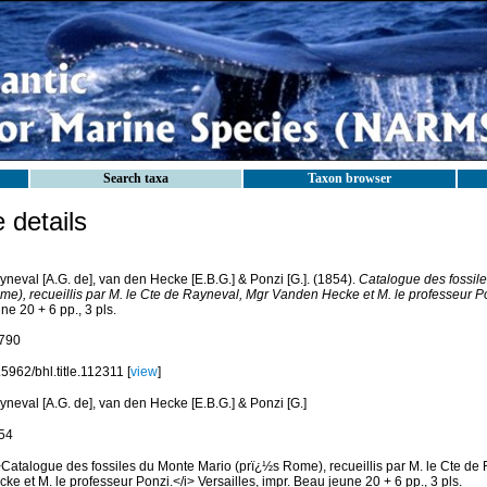
Search taxa
Taxon browser
details
neval [A.G. de], van den Hecke [E.B.G.] & Ponzi [G.]. (1854).
Catalogue des fossil
me), recueillis par M. le Cte de Rayneval, Mgr Vanden Hecke et M. le professeur P
ne 20 + 6 pp., 3 pls.
790
5962/bhl.title.112311 [
view
]
neval [A.G. de], van den Hecke [E.B.G.] & Ponzi [G.]
54
>Catalogue des fossiles du Monte Mario (prï¿½s Rome), recueillis par M. le Cte d
ke et M. le professeur Ponzi.</i> Versailles, impr. Beau jeune 20 + 6 pp., 3 pls.