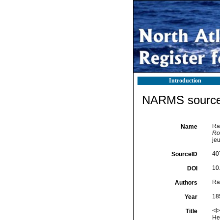
Introduction
NARMS source 
Ray
Name
Ro
jeu
40
SourceID
10.
DOI
Ray
Authors
18
Year
<i
Title
Hec