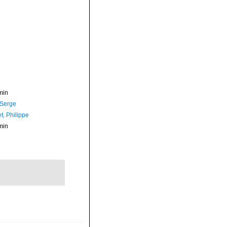
min
 Serge
t, Philippe
min