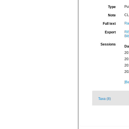
Pu
Type
CL
Note
Ra
Full text
RI
Export
Bi
Sessions
Da
20
20
20
20
[Ba
Taxa (8)