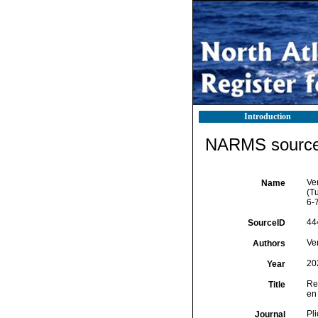
Introduction
NARMS source 
Ve
Name
(T
6-
44
SourceID
Ver
Authors
20
Year
Re
Title
en
Pl
Journal