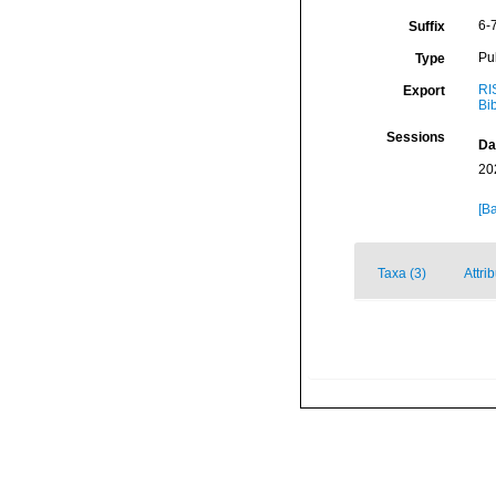
6-
Suffix
Pu
Type
RI
Export
Bi
Sessions
Da
20
[Ba
Taxa (3)
Attri