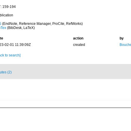
7: 159-194
blication
S
(EndNote, Reference Manager, ProCite, RefWorks)
bTex
(BibDesk, LaTeX)
te
action
by
23-02-01 11:39:09Z
created
Bouche
ck to search]
butes (2)