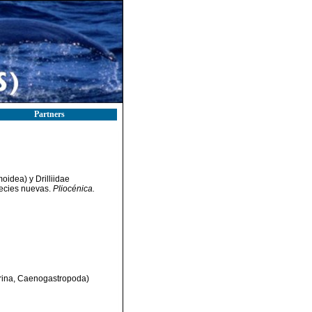
Partners
oidea) y Drilliidae
ecies nuevas.
Pliocénica.
rrina, Caenogastropoda)