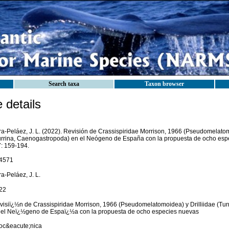
Search taxa
Taxon browser
details
ra-Peláez, J. L. (2022). Revisión de Crassispiridae Morrison, 1966 (Pseudomelatom
urrina, Caenogastropoda) en el Neógeno de España con la propuesta de ocho esp
7: 159-194.
4571
a-Peláez, J. L.
22
visiï¿½n de Crassispiridae Morrison, 1966 (Pseudomelatomoidea) y Drilliidae (Tu
 el Neï¿½geno de Espaï¿½a con la propuesta de ocho especies nuevas
ioc&eacute;nica