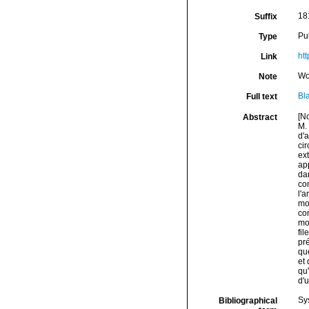
18
Suffix
Pu
Type
htt
Link
Wo
Note
Bl
Full text
[No
Abstract
M. 
d'
cir
ext
app
da
co
l'a
mod
co
mo
fil
pré
qu
et 
qu
d'
Sy
Bibliographical