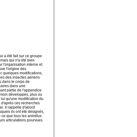
i a été fait sur ce groupe
mais qui n'a été bien
 l'organisation interne et
ve l'origine des
ec quelques modifications,
ées des insectes aériens
s dans le corps de
lcaires dans une
sant partie de l'appendice
 moin développés, plus ou
lui qu'une modification du
st d'après ces recherches
ue. Il rappelle d'abord
quels ils ont été désignés,
de ce que tous les animllux
urs articulations pourvues