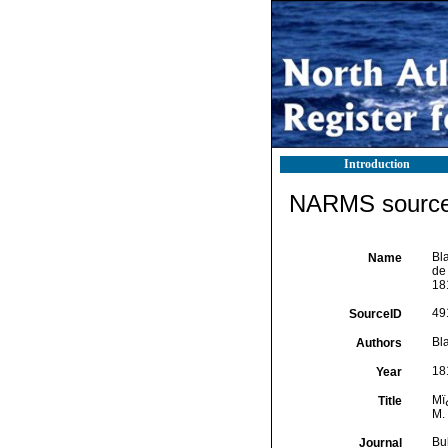
Introduction
NARMS source 
Bla
Name
de
18
49
SourceID
Bla
Authors
18
Year
Mï
Title
M.
Bu
Journal