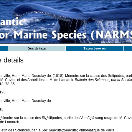
Search taxa
Taxon browser
details
inville, Henri Marie Ducrotay de. (1818). Mémoire sur la classe des Sétipodes, par
 M. Cuvier, et des Annélides de M. de Lamarck.
Bulletin des Sciences, par la Socié
18: 78-85.
196
inville, Henri Marie Ducrotay de
18
¿½moire sur la classe des Sï¿½tipodes, partie des Vers ï¿½ sang rouge de M. Cuvie
 de Lamarck
lletin des Sciences, par la Soci&eacute;t&eacute; Philomatique de Paris