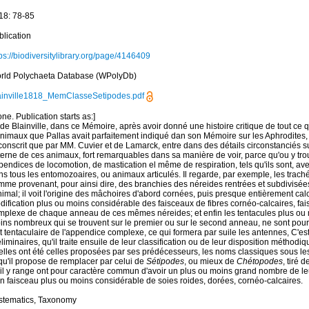
18: 78-85
blication
ps://biodiversitylibrary.org/page/4146409
rld Polychaeta Database (WPolyDb)
ainville1818_MemClasseSetipodes.pdf
ne. Publication starts as:]
de Blainville, dans ce Mémoire, après avoir donné une histoire critique de tout ce qu
animaux que Pallas avait parfaitement indiqué dan son Mémoire sur les Aphrodites, 
conscrit que par MM. Cuvier et de Lamarck, entre dans des détails circonstanciés sur
erne de ces animaux, fort remarquables dans sa manière de voir, parce qu'ou y trou
endices de locomotion, de mastication el même de respiration, tels qu'ils sont, av
ns tous les entomozoaires, ou animaux articulés. Il regarde, par exempIe, les trach
mme provenant, pour ainsi dire, des branchies des néreides rentrées et subdivisée
nimal; il voit l'origine des mâchoires d'abord cornées, puis presque entièrement ca
ification plus ou moins considérable des faisceaux de fibres cornéo-calcaires, fai
mplexe de chaque anneau de ces mêmes néreides; et enfin les tentacules plus ou
ins nombreux qui se trouvent sur le premier ou sur le second anneau, ne sont pour 
et tentaculaire de l'appendice complexe, ce qui formera par suile les antennes, C'e
liminaires, qu'il traite ensuile de leur classification ou de leur disposition méthodiq
elles ont été celles proposées par ses prédécesseurs, les noms classiques sous les
qu'il propose de remplacer par celui de
Sétipodes
, ou mieux de
Chétopodes
, tiré 
'il y range ont pour caractère commun d'avoir un plus ou moins grand nombre de le
un faisceau plus ou moins considérable de soies roides, dorées, cornéo-calcaires.
stematics, Taxonomy