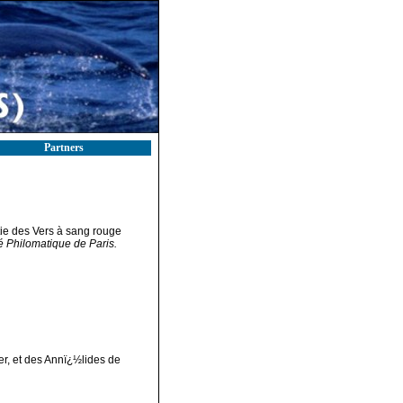
Partners
tie des Vers à sang rouge
té Philomatique de Paris.
r, et des Annï¿½lides de