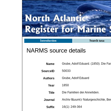
Introduction
Search taxa
NARMS source details
Grube, Adolf Eduard. (1850). Die Fa
Name
50033
SourceID
Grube, Adolf Eduard
Authors
1850
Year
Die Familien der Anneliden.
Title
Archiv f&uuml;r Naturgeschichte, Ber
Journal
16(1): 249-364
Suffix