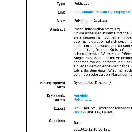
Publication
Type
https://biodiversitylibrary.org/page/
Link
Polychaeta Database
Note
[None. Introduction starts as:]
Abstract
Ob die Anneliden in dem Umfange, in
sie in diesem Fall noch ferner mit d
oder nicht, darüber hat sich seit ei
entfernen sie entweder aus diesem 
einen noch grösseren Kreis auf, der
schmarotzenden Würmer, die Räderthi
Abgrenzung der höchsten Abtheilung
nächsten Zweck überschreiten, und k
ein jeder, der von Anneliden handelt
Edwards, Burmeister, Wiegmann oder 
verbinden oder zu den Planarieen (
Systematics, Taxonomy
Bibliographical
term
Annelida
Taxonomic
Polychaeta
terms
RIS
(EndNote, Reference Manager, P
Export
BibTex
(BibDesk, LaTeX)
Sessions
Date
2013-01-12 18:30:12Z