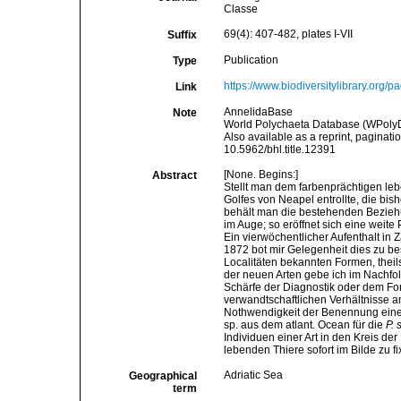
Classe
69(4): 407-482, plates I-VII
Suffix
Publication
Type
https://www.biodiversitylibrary.org/
Link
AnnelidaBase
Note
World Polychaeta Database (WPoly
Also available as a reprint, paginati
10.5962/bhl.title.12391
[None. Begins:]
Abstract
Stellt man dem farbenprächtigen le
Golfes von Neapel entrollte, die bis
behält man die bestehenden Bezieh
im Auge; so eröffnet sich eine weit
Ein vierwöchentlicher Aufenthalt in
1872 bot mir Gelegenheit dies zu be
Localitäten bekannten Formen, thei
der neuen Arten gebe ich im Nachf
Schärfe der Diagnostik oder dem For
verwandtschaftlichen Verhältnisse a
Nothwendigkeit der Benennung einer 
sp. aus dem atlant. Ocean für die
P. 
Individuen einer Art in den Kreis d
lebenden Thiere sofort im Bilde zu fi
Adriatic Sea
Geographical
term