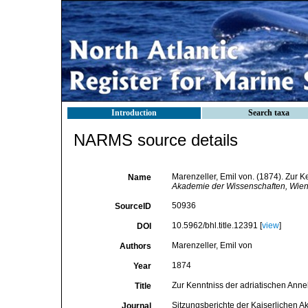
Introduction
Search taxa
NARMS source details
Marenzeller, Emil von. (1874). Zur K
Name
Akademie der Wissenschaften, Wien.
50936
SourceID
10.5962/bhl.title.12391 [
view
]
DOI
Marenzeller, Emil von
Authors
1874
Year
Zur Kenntniss der adriatischen Anne
Title
Sitzungsberichte der Kaiserlichen 
Journal