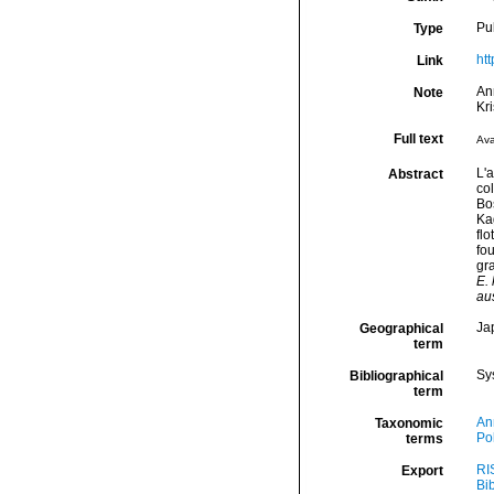
Pu
Type
htt
Link
An
Note
Kr
Full text
Ava
L'
Abstract
co
Bos
Ka
flo
fou
gr
E.
aus
Ja
Geographical
term
Sy
Bibliographical
term
An
Taxonomic
Po
terms
RI
Export
Bi