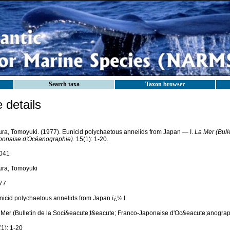
Search taxa
Taxon browser
details
ura, Tomoyuki. (1977). Eunicid polychaetous annelids from Japan — I.
La Mer (Bull
ponaise d'Océanographie).
15(1): 1-20.
041
ura, Tomoyuki
77
nicid polychaetous annelids from Japan ï¿½ I.
 Mer (Bulletin de la Soci&eacute;t&eacute; Franco-Japonaise d'Oc&eacute;anograp
(1): 1-20