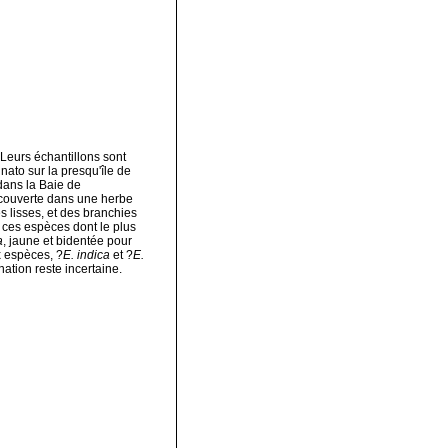
 Leurs échantillons sont
ato sur la presqu'île de
dans la Baie de
découverte dans une herbe
s lisses, et des branchies
s ces espèces dont le plus
a
, jaune et bidentée pour
x espèces, ?
E. indica
et ?
E.
ation reste incertaine.