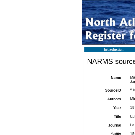
Introduction
NARMS source 
Mi
Name
Ja
51
SourceID
Mi
Authors
19
Year
Eu
Title
La
Journal
15
Suffix