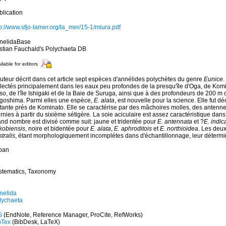
blication
p://www.sfjo-lamer.org/la_mer/15-1/miura.pdf
nelidaBase
istian Fauchald's Polychaeta DB
ilable for editors
auteur décrit dans cet article sept espèces d'annélides polychètes du genre
Eunice
.
llectés principalement dans les eaux peu profondes de la presqu'île d'Oga, de Komin
o, de l'île Ishigaki et de la Baie de Suruga, ainsi que à des profondeurs de 200 m 
goshima. Parmi elles une espèce,
E. alata
, est nouvelle pour la science. Elle fut 
ttante prés de Kominato. Elle se caractérise par des mâchoires molles, des antenne
rnies à partir du sixième sétigère. La soie aciculaire est assez caractéristique dan
and nombre est divisé comme suit: jaune et tridentée pour
E. antennata
et ?
E. indic
 kobiensis
, noire et bidentée pour
E. alata
,
E. aphroditois
et
E. northioidea
. Les deu
tralis
, étant morphologiquement incomplétes dans d'échantillonnage, leur détermin
pan
stematics, Taxonomy
nelida
lychaeta
S
(EndNote, Reference Manager, ProCite, RefWorks)
bTex
(BibDesk, LaTeX)