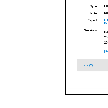
Pu
Type
Kr
Note
RI
Export
Bi
Sessions
Da
20
20
[Ba
Taxa (2)