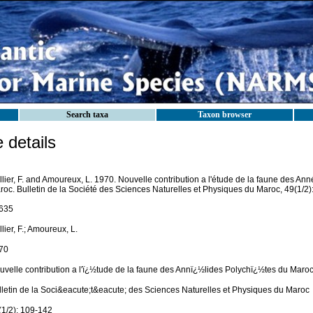
Search taxa
Taxon browser
details
lier, F. and Amoureux, L. 1970. Nouvelle contribution a l'étude de la faune des An
roc. Bulletin de la Société des Sciences Naturelles et Physiques du Maroc, 49(1/2)
635
lier, F.; Amoureux, L.
70
uvelle contribution a l'ï¿½tude de la faune des Annï¿½lides Polychï¿½tes du Maro
lletin de la Soci&eacute;t&eacute; des Sciences Naturelles et Physiques du Maroc
(1/2): 109-142