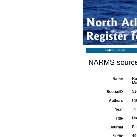
Introduction
NARMS source 
Rul
Name
Ma
51
SourceID
Rul
Authors
19
Year
No
Title
Bu
Journal
49
Suffix