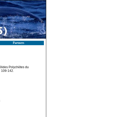
Partners
nélides Polychètes du
: 109-142.
c