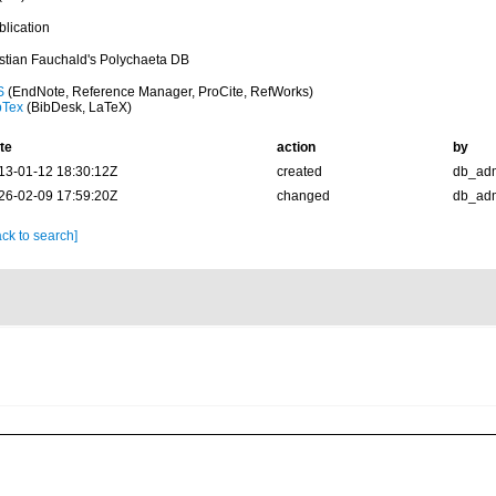
blication
istian Fauchald's Polychaeta DB
S
(EndNote, Reference Manager, ProCite, RefWorks)
bTex
(BibDesk, LaTeX)
te
action
by
13-01-12 18:30:12Z
created
db_ad
26-02-09 17:59:20Z
changed
db_ad
ck to search]