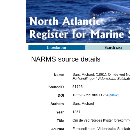
Introduction
Search taxa
NARMS source details
Sars, Michael. (1861). Om de ved N
Name
Forhandlinger i Videnskabs-Selskabet
51723
SourceID
10.5962/bhl.title.11254 [
view
]
DOI
Sars, Michael
Authors
1861
Year
Om de ved Norges Kyster forekommen
Title
Forhandlinger i Videnskabs-Selskabe
Journal