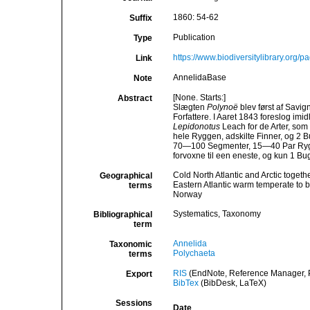
1860: 54-62
Suffix
Publication
Type
https://www.biodiversitylibrary.org
Link
AnnelidaBase
Note
[None. Starts:]
Abstract
Slægten
Polynoë
blev først af Savign
Forfattere. I Aaret 1843 foreslog imid
Lepidonotus
Leach for de Arter, so
hele Ryggen, adskilte Finner, og 2 
70—100 Segmenter, 15—40 Par Rygsk
forvoxne til een eneste, og kun 1 Bu
Cold North Atlantic and Arctic togeth
Geographical
Eastern Atlantic warm temperate to 
terms
Norway
Systematics, Taxonomy
Bibliographical
term
Annelida
Taxonomic
Polychaeta
terms
RIS
(EndNote, Reference Manager, P
Export
BibTex
(BibDesk, LaTeX)
Sessions
Date