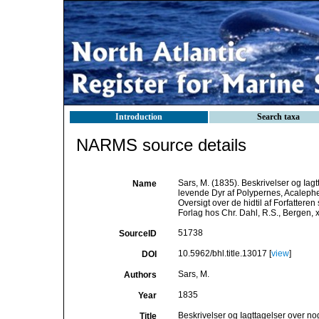
Introduction
Search taxa
NARMS source details
Sars, M. (1835). Beskrivelser og Iag
Name
levende Dyr af Polypernes, Acalephe
Oversigt over de hidtil af Forfatte
Forlag hos Chr. Dahl, R.S., Bergen, xi
51738
SourceID
10.5962/bhl.title.13017 [
view
]
DOI
Sars, M.
Authors
1835
Year
Beskrivelser og Iagttagelser over no
Title