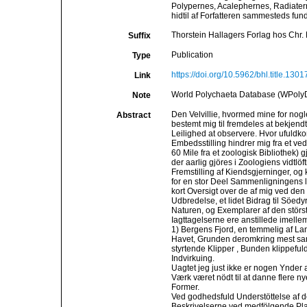
Polypernes, Acalephernes, Radiatern
hidtil af Forfatteren sammesteds fu
Thorstein Hallagers Forlag hos Chr. D
Suffix
Publication
Type
https://doi.org/10.5962/bhl.title.1301
Link
World Polychaeta Database (WPoly
Note
Den Velvillie, hvormed mine for nogl
Abstract
bestemt mig til fremdeles at bekjend
Leilighed at observere. Hvor ufuldk
Embedsstilling hindrer mig fra et v
60 Mile fra et zoologisk Bibliothek)
der aarlig gjöres i Zoologiens vidtl
Fremstilling af Kiendsgjerninger, o
for en stor Deel Sammenligningens l
kort Oversigt over de af mig ved d
Udbredelse, et lidet Bidrag til Söedy
Naturen, og Exemplarer af den störs
Iagttagelserne ere anstillede imelle
1) Bergens Fjord, en temmelig af Lan
Havet, Grunden deromkring mest sandi
styrtende Klipper , Bunden klippefuld
Indvirkuing.
Uagtet jeg just ikke er nogen Ynder
Værk været nödt til at danne flere ny
Former.
Ved godhedsfuld Understöttelse af de
Beskrivelserne ved medfölgende Pla