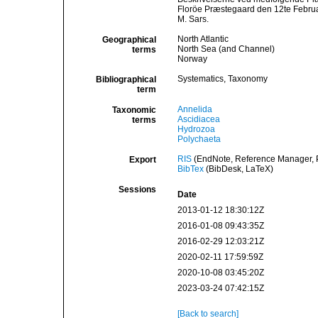
Floröe Præstegaard den 12te Febru
M. Sars.
North Atlantic
Geographical
North Sea (and Channel)
terms
Norway
Systematics, Taxonomy
Bibliographical
term
Annelida
Taxonomic
Ascidiacea
terms
Hydrozoa
Polychaeta
RIS
(EndNote, Reference Manager, P
Export
BibTex
(BibDesk, LaTeX)
Sessions
Date
2013-01-12 18:30:12Z
2016-01-08 09:43:35Z
2016-02-29 12:03:21Z
2020-02-11 17:59:59Z
2020-10-08 03:45:20Z
2023-03-24 07:42:15Z
[Back to search]