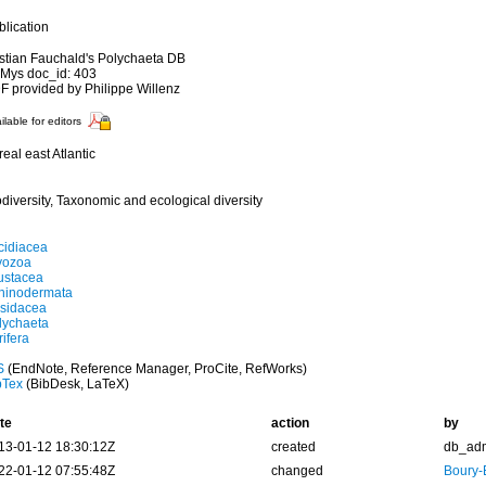
blication
istian Fauchald's Polychaeta DB
Mys doc_id: 403
F provided by Philippe Willenz
ilable for editors
eal east Atlantic
diversity, Taxonomic and ecological diversity
cidiacea
yozoa
ustacea
hinodermata
sidacea
lychaeta
ifera
S
(EndNote, Reference Manager, ProCite, RefWorks)
bTex
(BibDesk, LaTeX)
te
action
by
13-01-12 18:30:12Z
created
db_ad
22-01-12 07:55:48Z
changed
Boury-