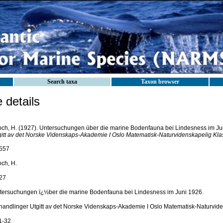
Search taxa
Taxon browser
details
och, H. (1927). Untersuchungen über die marine Bodenfauna bei Lindesness im Ju
gitt av det Norske Videnskaps-Akademie I Oslo Matematisk-Naturvidenskapelig Kla
557
och, H.
27
tersuchungen ï¿½ber die marine Bodenfauna bei Lindesness im Juni 1926.
handlinger Utgitt av det Norske Videnskaps-Akademie I Oslo Matematisk-Naturvid
1-32