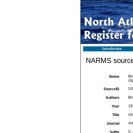
Introduction
NARMS source 
Br
Name
Ut
53
SourceID
Br
Authors
19
Year
Un
Title
Av
Journal
5: 
Suffix