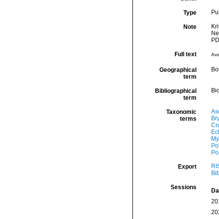
Pu
Type
Kr
Note
Ne
PD
Full text
Ava
Bor
Geographical
term
Bio
Bibliographical
term
As
Taxonomic
Br
terms
Cr
Ec
My
Po
Por
RI
Export
Bi
Sessions
Da
20
20