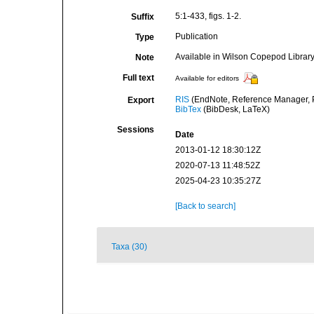
5:1-433, figs. 1-2.
Suffix
Publication
Type
Available in Wilson Copepod Library 
Note
Full text
Available for editors
RIS
(EndNote, Reference Manager, P
Export
BibTex
(BibDesk, LaTeX)
Sessions
Date
2013-01-12 18:30:12Z
2020-07-13 11:48:52Z
2025-04-23 10:35:27Z
[Back to search]
Taxa (30)