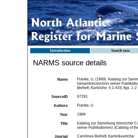
Introduction
Search taxa
NARMS source details
Franke, U. (1989). Katalog zur Samm
Name
Gesamtverzeichnis seiner Publikation
Beiheft, Karlsrühe.
5:1-433, figs. 1-2.
87291
SourceID
Franke, U.
Authors
1989
Year
Katalog zur Sammlung limnischer Co
Title
seiner Publikationen). [Catolog of th
Carolinea Beiheft, Karlsr&uuml;he
Journal