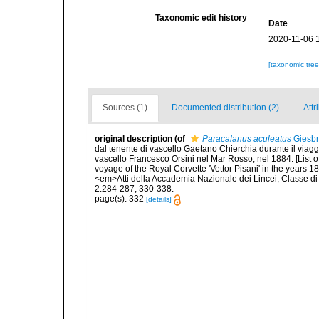
Taxonomic edit history
Date
2020-11-06 
[taxonomic tre
Sources (1)
Documented distribution (2)
Attr
original description
(of
Paracalanus aculeatus
Giesbr
dal tenente di vascello Gaetano Chierchia durante il viaggi
vascello Francesco Orsini nel Mar Rosso, nel 1884. [List 
voyage of the Royal Corvette 'Vettor Pisani' in the years 
<em>Atti della Accademia Nazionale dei Lincei, Classe di
2:284-287, 330-338.
page(s): 332
[details]