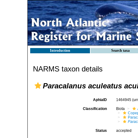
Introduction
Search taxa
NARMS taxon details
Paracalanus aculeatus acu
AphiaID
1464945
(ur
Classification
Biota
Cope
Parac
Parac
Status
accepted