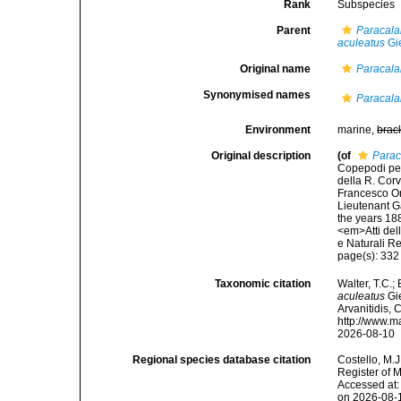
Rank
Subspecies
Parent
Paracala
aculeatus
Gi
Original name
Paracala
Synonymised names
Paracala
Environment
marine,
brac
Original description
(of
Parac
Copepodi pela
della R. Corv
Francesco Or
Lieutenant Ga
the years 18
<em>Atti del
e Naturali R
page(s): 33
Taxonomic citation
Walter, T.C.
aculeatus
Gie
Arvanitidis, 
http://www.m
2026-08-10
Regional species database citation
Costello, M.J
Register of 
Accessed at:
on 2026-08-