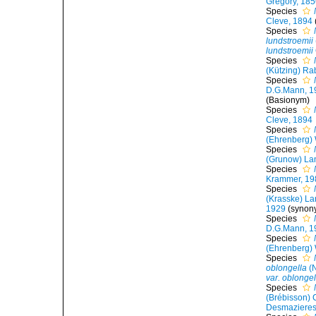
Gregory, 18
Species
Cleve, 1894
Species
lundstroemii
lundstroemii
Species
(Kützing) Ra
Species
D.G.Mann, 1
(Basionym)
Species
Cleve, 1894
Species
(Ehrenberg) 
Species
(Grunow) Lan
Species
Krammer, 19
Species
(Krasske) La
1929
(synon
Species
D.G.Mann, 1
Species
(Ehrenberg) 
Species
oblongella
(N
var. oblongel
Species
(Brébisson) 
Desmazieres