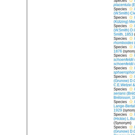
Species
placentula
(E
Species
(W.Smith) Cl
Species
(Kützing) Me
Species
(W.Smith) D.
Smith, 1853
Species
rhomboides
Species
1876
(synon
Species
schoenfeldii
schoenfeldii 
Species
sphaerophora
Species
(Grunow) D.
C.E.Wetzel &
Species
serians
(Bré
Brébisson, 
Species
Lange-Bertal
1929
(synon
Species
(Hickie) L.B
(Synonym)
Species
(Grunow) D.