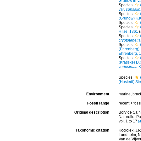
Grunow in V
Species
var. subsalin
Species
(Grunow) K.
Species
Species
Hilse, 1861
Species
cryptotenella
Species
(Ehrenberg) 
Ehrenberg, 
Species
(Krasske) D.
variostriata
K
Species
(Hustedt) S
Environment
marine, bracki
Fossil range
recent + fossi
Original description
Bory de Saint
Naturelle. Pa
vol. 1 to 17
[d
Taxonomic citation
Kociolek, J.P.
Lundholm, N.;
Van de Vijver