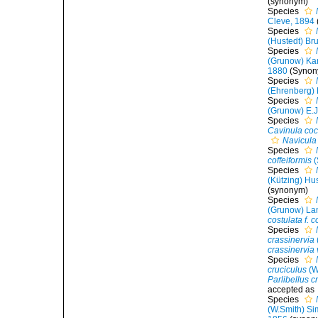
(synonym)
Species
Cleve, 1894
Species
(Hustedt) Br
Species
(Grunow) Ka
1880
(Synon
Species
(Ehrenberg) 
Species
(Grunow) E.
Species
Cavinula coc
Navicula
Species
coffeiformis
(
Species
(Kützing) Hu
(synonym)
Species
(Grunow) Lan
costulata f. c
Species
crassinervia
crassinervia 
Species
cruciculus
(W
Parlibellus c
accepted as
Species
(W.Smith) S