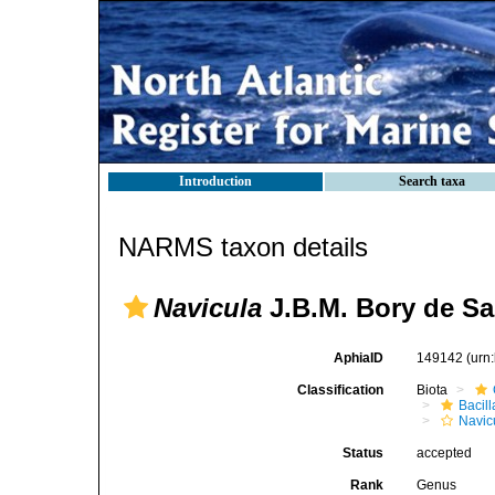
Introduction
Search taxa
NARMS taxon details
Navicula
J.B.M. Bory de Sa
AphiaID
149142
(urn
Classification
Biota
Bacil
Navic
Status
accepted
Rank
Genus