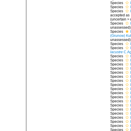
Species
Species
Species
accepted as
(
uncertain
>
Species
unassessed
)
Species
(Grunow) Kuli
unassessed
)
Species
Species
lacustre
C.Ag
Species
Species
Species
Species
Species
Species
Species
Species
Species
Species
Species
Species
Species
Species
Species
Species
Species
Species
Species