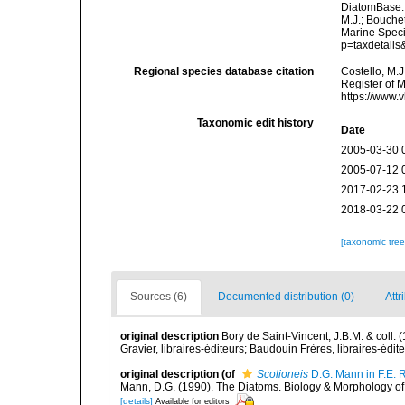
DiatomBase
M.J.; Bouchet
Marine Speci
p=taxdetail
Regional species database citation
Costello, M.J
Register of 
https://www.
Taxonomic edit history
Date
2005-03-30 
2005-07-12 
2017-02-23 
2018-03-22 
[taxonomic tre
Sources (6)
Documented distribution (0)
Attr
original description
Bory de Saint-Vincent, J.B.M. & coll. 
Gravier, libraires-éditeurs; Baudouin Frères, libraires-éditeu
original description
(of
Scolioneis
D.G. Mann in F.E. 
Mann, D.G. (1990). The Diatoms. Biology & Morphology o
[details]
Available for editors