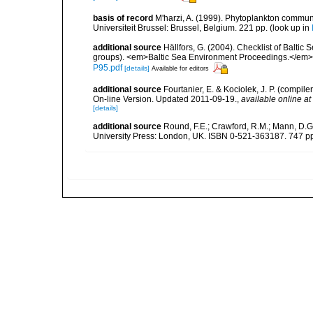
basis of record
M'harzi, A. (1999). Phytoplankton communi
Universiteit Brussel: Brussel, Belgium. 221 pp.
(look up in
additional source
Hällfors, G. (2004). Checklist of Balti
groups). <em>Baltic Sea Environment Proceedings.</em> 
P95.pdf
[details]
Available for editors
additional source
Fourtanier, E. & Kociolek, J. P. (compi
On-line Version. Updated 2011-09-19.
,
available online at
[details]
additional source
Round, F.E.; Crawford, R.M.; Mann, D.
University Press: London, UK. ISBN 0-521-363187. 747 p