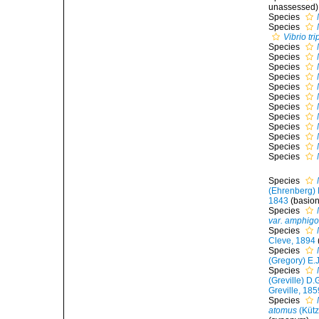
unassessed
)
Species
Species
Vibrio tr
Species
Species
Species
Species
Species
Species
Species
Species
Species
Species
Species
Species
Species
(Ehrenberg)
1843
(basio
Species
var. amphig
Species
Cleve, 1894
Species
(Gregory) E.
Species
(Greville) D
Greville, 185
Species
atomus
(Kütz