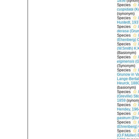
1856
(synon
Species
cuspidata
(K
(synonym)
Species
Hustedt, 193
Species
derasa
(Grun
Species
(Ehenberg) 
Species
(W.Smith) K
(Basionym)
Species
elginensis
(G
(Synonym)
Species
Grunow in V
Lange-Bertal
Heurck, 188
(basionym)
Species
(Greville) St
1859
(synon
Species
Hendey, 196
Species
gastrum
(Ehr
Species
(Ehrenberg) 
Species
(O.F.Müller)