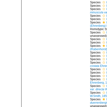
Species
Species
Species
minuscula va
Species
Species
Species
(Ehrenberg) 
Homotypic 
Species
unassessed
)
Species
Species
Species
(Rabenhorst
Species
Species
Species
Species
costata
Ehren
Species
Species
Species
Species
Ehrenberg, 
Species
var. directa
W
Species
W.Smith, 18
Species
duerrenberg
unassessed
)