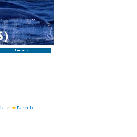
Partners
pha
Biemnida