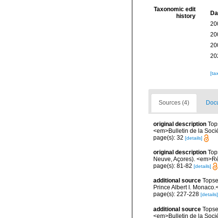
Taxonomic edit
Da
history
20
20
20
20
[ta
Sources (4)
Docu
original description
Top
<em>Bulletin de la Soci
page(s): 32
[details]
original description
Top
Neuve, Açores). <em>Résu
page(s): 81-82
[details]
additional source
Topse
Prince Albert I. Monaco.
page(s): 227-228
[details]
additional source
Topse
<em>Bulletin de la Soci