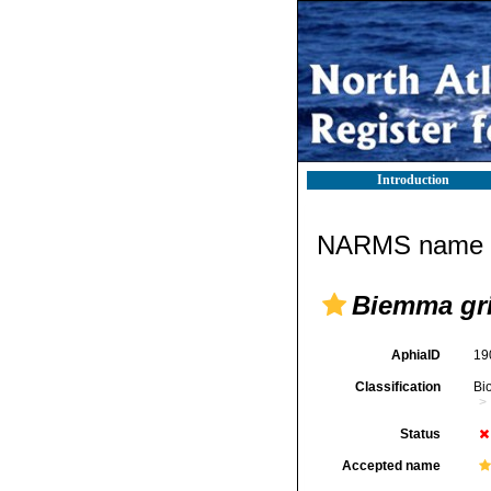
Introduction
NARMS name d
Biemma gri
AphiaID
19
Classification
Bi
Status
Accepted name