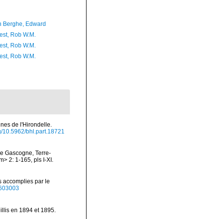
 Berghe, Edward
est, Rob W.M.
est, Rob W.M.
est, Rob W.M.
nes de l'Hirondelle.
rg/10.5962/bhl.part.18721
 de Gascogne, Terre-
 2: 1-165, pls I-XI.
s accomplies par le
40603003
llis en 1894 et 1895.