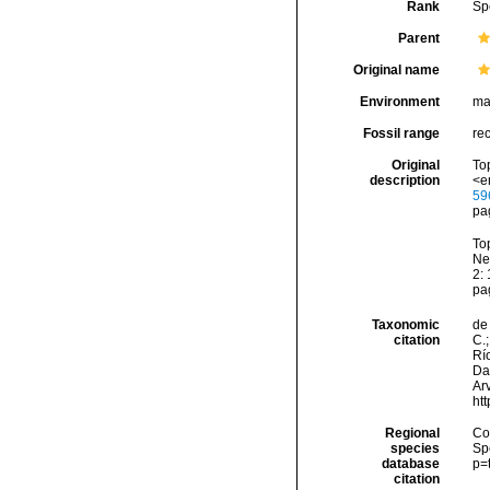
Rank
Sp
Parent
Original name
Environment
ma
Fossil range
re
Original
Top
description
<e
59
pa
Top
Ne
2: 
pa
Taxonomic
de 
citation
C.;
Río
Da
Arv
ht
Regional
Cos
species
Sp
database
p=
citation