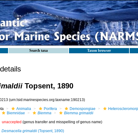
Search taxa
Taxon browser
etails
maldii
Topsent, 1890
0213
(urn:lsid:marinespecies.org:taxname:190213)
ota
Animalia
Porifera
Demospongiae
Heteroscleromor
Biemnidae
Biemma
Biemma grimaldii
unaccepted
(genus transfer and misspelling of genus name)
Desmacella grimaldii
(Topsent, 1890)