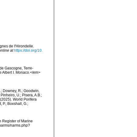
gnes de l'Hirondelle.
online at
https://doi.org/10.
e de Gascogne, Terre-
e Albert I. Monaco.</em>
M.; Downey, R.; Goodwin,
Pinheiro, U.; Pisera, A.B.;
. (2025). World Porifera
 P.; Boxshall, G.;
an Register of Marine
a/narms/narms.php?