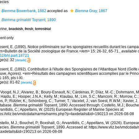
ecies
Biemma
Bowerbank, 1882
accepted as
Biemna
Gray, 1867
Biemma grimaldii
Topsent, 1890
rine,
brackish
,
fresh
,
terrestrial
cent only
sent, E. (1890). Notice préliminaire sur les spongiaires recueillis durant les campa
m>Bulletin de la Société zoologique de France.</em> 15: 26-32, 65-71.
,
available 
62/bhl.part.18721
ge(s): 32
[details]
sent, E. (1892). Contribution à l'étude des Spongiaires de l'Atlantique Nord (Golf
uve, Açores). <em>Résultats des campagnes scientifiques accomplies par le Princ
1-165, pls I-XI.
ge(s): 81-82
[details]
Voogd, N.J.; Alvarez, B.; Boury-Esnault, N.; Cárdenas, P.; Díaz, M.-C.; Dohrmann, 
 Hajdu, E.; Hooper, J.N.A.; Kelly, M.; Klautau, M.; Lim, S.C.; Manconi, R.; Morrow, C.; 
s, P.; Rützler, K.; Schönberg, C.; Turner, T.; Vacelet, J.; van Soest, R.W.M.; Xavier, J
tabase.
Biemma grimaldii
Topsent, 1890. Accessed through: Costello, M.J.; Bouchet,
anitidis, C.; Appeltans, W. (2025) European Register of Marine Species at:
tps://vliz.be/vmdcdata/narms/narms.php?p=taxdetails&id=190213 on 2026-08-08
tello, M.J.; Bouchet, P.; Boxshall, G.; Arvanitidis, C.; Appeltans, W. (2026). Europe
ecies.
Biemma grimaldii
Topsent, 1890. Accessed at: https://www.vliz.be/vmdcdat
taxdetails&id=190213 on 2026-08-08