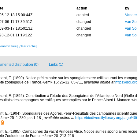
te
action
by
05-12-18 15:00:44Z
created
Vanden
07-06-11 17:39:51Z
changed
van So
09-03-17 18:50:13Z
changed
van So
23-12-01 11:19:12Z
changed
van So
xonomic tree]
[clear cache]
mented distribution (0)
Links (1)
sent, E. (1890). Notice préliminaire sur les spongiaires recueillis durant les campag
été zoologique de France.</em> 15: 26-32, 65-71.
,
available online at
https://doi.o
sent, E. (1892). Contribution à l'étude des Spongiaires de l'Atlantique Nord (Golfe
ltats des campagnes scientifiques accomplies par le Prince Albert I. Monaco.</em>
nt, E. (1904). Spongiaires des Açores. <em>Résultats des campagnes scientifique
</em> 25: 1-280, pls 1-18.
,
available online at
https://biodiversitylibrary.org/page/
nt, E. (1895). Campagnes du yacht Princess Alice. Notice sur les spongiaires recuei
été Zoologique de France.</em> 20: 213-216.