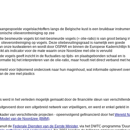
angespoelde vogelslachtoffers langs de Belgische kust is een bruikbaar instrumen
onische olieverontreiniging op zee
ie besmeurde vogels tot niet-besmeurde vogels (= olie-ratio) is van groot belang i
 olieverontreiniging op vogels. Deze oliebevuilingsgraad is namelijk een goede
van onze kustwateren en wordt door OSPAR en binnen de Europese Kaderrichtlijn 
t als indicator voor de mate waarin onze Noordzee met olie is vervuild
 vogels geeft inzicht in de fluctuaties op tijds- en plaatsgebonden schaal en is
rmatie bij het interpreteren van de olie-ratio, maar houdt niet direct verband met he
eld voor bijkomend onderzoek naar hun maginhoud, wat informatie oplevert ove
an de zee met plastics
s werd in het verleden mogelijk gemaakt door de financiële steun van verschillend
tgevoerd door een uitgebreid netwerk van vrijwilligers, en werd er enkel geteld in 
t kader van verschillende projecten - opeenvolgend gefinancierd door het
Wereld N
 Model van de Noordzee (BMM)
.
anuit de
Federale Diensten van de Eerste Minister
, via het DWTC-programma 'Duu