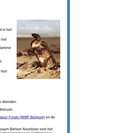
t in het
n het
Mariene
t
r hun
e diensten.
februari.
atuur Fonds (WWF Belgium)
en de
rzaam Beheer Noordzee voor het