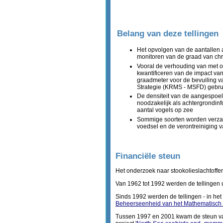
Belang van deze tellingen
Het opvolgen van de aantallen a
monitoren van de graad van chr
Vooral de verhouding van met ol
kwantificeren van de impact van
graadmeter voor de bevuiling 
Strategie (KRMS - MSFD) gebruik
De densiteit van de aangespoelde
noodzakelijk als achtergrondinfo
aantal vogels op zee
Sommige soorten worden verzam
voedsel en de verontreiniging v
Financiële steun
Het onderzoek naar stookolieslachtoffer
Van 1962 tot 1992 werden de tellingen ui
Sinds 1992 werden de tellingen - in he
Beheerseenheid van het Mathematisch
Tussen 1997 en 2001 kwam de steun v