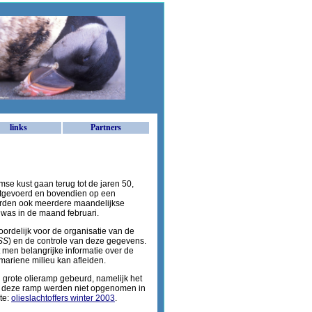
links
Partners
se kust gaan terug tot de jaren 50,
 uitgevoerd en bovendien op een
orden ook meerdere maandelijkse
r was in de maand februari.
oordelijk voor de organisatie van de
BSS
) en de controle van deze gegevens.
 men belangrijke informatie over de
mariene milieu kan afleiden.
n grote olieramp gebeurd, namelijk het
an deze ramp werden niet opgenomen in
te:
olieslachtoffers winter 2003
.