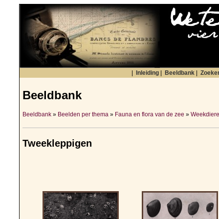
|
Inleiding
|
Beeldbank
|
Zoeke
Beeldbank
Beeldbank
»
Beelden per thema
»
Fauna en flora van de zee
»
Weekdiere
Tweekleppigen