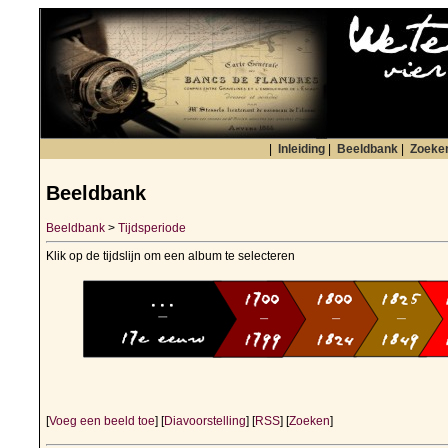
|
Inleiding
|
Beeldbank
|
Zoeke
Beeldbank
Beeldbank
>
Tijdsperiode
Klik op de tijdslijn om een album te selecteren
[
Voeg een beeld toe
] [
Diavoorstelling
] [
RSS
] [
Zoeken
]