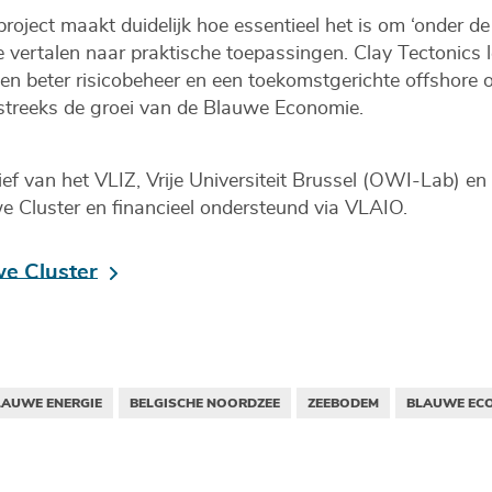
project maakt duidelijk hoe essentieel het is om ‘onder d
 vertalen naar praktische toepassingen. Clay Tectonics le
een beter risicobeheer en een toekomstgerichte offshore 
streeks de groei van de Blauwe Economie.
tief van het VLIZ, Vrije Universiteit Brussel (OWI-Lab) e
we Cluster en financieel ondersteund via VLAIO.
e Cluster
LAUWE ENERGIE
BELGISCHE NOORDZEE
ZEEBODEM
BLAUWE EC