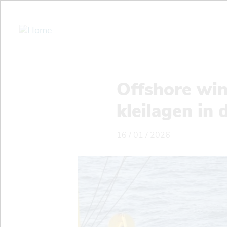
Skip
to
main
content
Offshore wi
kleilagen in
16 / 01 / 2026