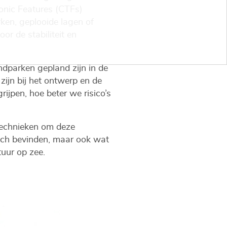
onic Features (CTFs)
en, geplooide lagen of
or de stabiliteit en
ndparken gepland zijn in de
zijn bij het ontwerp en de
ijpen, hoe beter we risico’s
technieken om deze
zich bevinden, maar ook wat
tuur op zee.