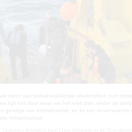
 we eerst aan indrukwekkende windmolens met stevi
gen ligt net daar waar we het niet zien: onder de ze
n gevolge van kleitektoniek, en zo een onverwachte r
ore infrastructuur.
 Tectonics brengt in kaart hoe kleilagen in de Noordze