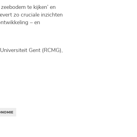
e zeebodem te kijken’ en
vert zo cruciale inzichten
ontwikkeling – en
n Universiteit Gent (RCMG),
ONOMIE