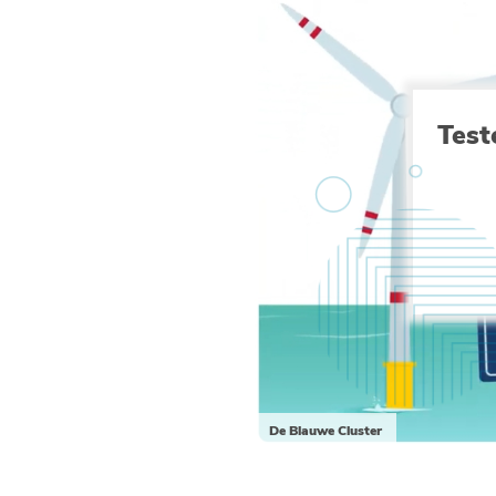
Test
De Blauwe Cluster