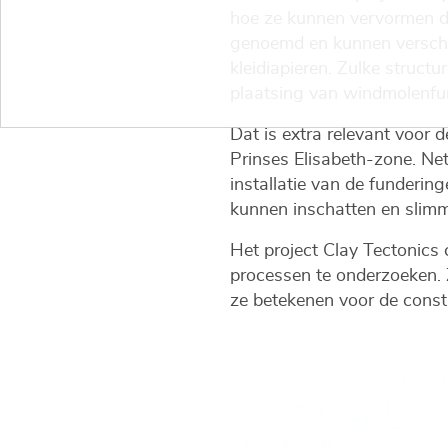
hoe ze kunnen vervormen do
genoemd en kunnen verschi
kleidiapieren. Zulke struct
plaatsing van windmolenfund
Dat is extra relevant voor 
Prinses Elisabeth-zone. Net
installatie van de funderin
kunnen inschatten en sli
Het project Clay Tectonics
processen te onderzoeken. 
ze betekenen voor de constru