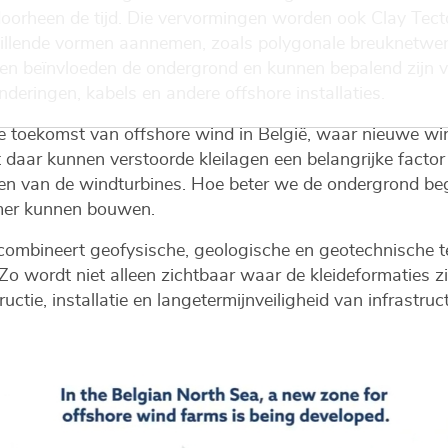
orheen de tijd. Die vervormingen worden ook Clay Tect
llende vormen aannemen, zoals polygonale breuknetwerk
uren beïnvloeden de ondergrond en kunnen bepalend zijn vo
eringen, kabels en andere offshore installaties.
de toekomst van offshore wind in België, waar nieuwe wi
 daar kunnen verstoorde kleilagen een belangrijke factor 
gen van de windturbines. Hoe beter we de ondergrond begr
mmer kunnen bouwen.
 combineert geofysische, geologische en geotechnische 
Zo wordt niet alleen zichtbaar waar de kleideformaties 
ctie, installatie en langetermijnveiligheid van infrastruc