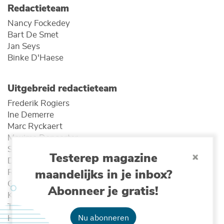
Redactieteam
Nancy Fockedey
Bart De Smet
Jan Seys
Binke D'Haese
Uitgebreid redactieteam
Frederik Rogiers
Ine Demerre
Marc Ryckaert
Maxime Depoorter
Sam Provoost
Testerep magazine
Dominique Jaucquet
maandelijks in je inbox?
Ruth Pirlet
Gert Coone
Abonneer je gratis!
Karen Rappé
Tine Missaen
Nu abonneren
Hans Pirlet