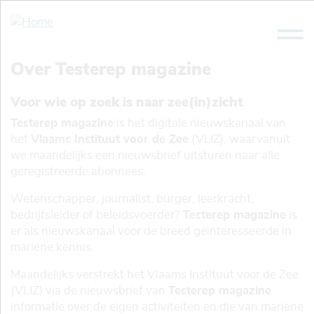
Overslaan
en
naar
de
Over Testerep magazine
inhoud
gaan
Voor wie op zoek is naar zee(in)zicht
Testerep magazine
is het digitale nieuwskanaal van
het
Vlaams Instituut voor de Zee
(VLIZ), waarvanuit
we maandelijks een nieuwsbrief uitsturen naar alle
geregistreerde abonnees.
Wetenschapper, journalist, burger, leerkracht,
bedrijfsleider of beleidsvoerder?
Testerep magazine
is
er als nieuwskanaal voor de breed geïnteresseerde in
mariene kennis.
Maandelijks verstrekt het Vlaams Instituut voor de Zee
(VLIZ) via de nieuwsbrief van
Testerep magazine
informatie over de eigen activiteiten en die van mariene