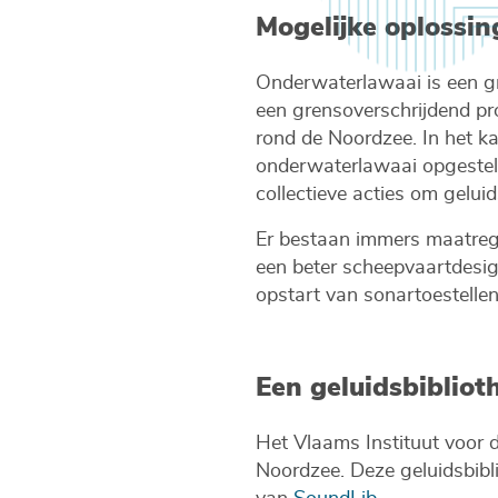
Mogelijke oplossin
Onderwaterlawaai is een gr
een grensoverschrijdend p
rond de Noordzee. In het 
onderwaterlawaai opgesteld
collectieve acties om gelui
Er bestaan immers maatrege
een beter scheepvaartdesign
opstart van sonartoestelle
Een geluidsbibliot
Het Vlaams Instituut voor 
Noordzee. Deze geluidsbib