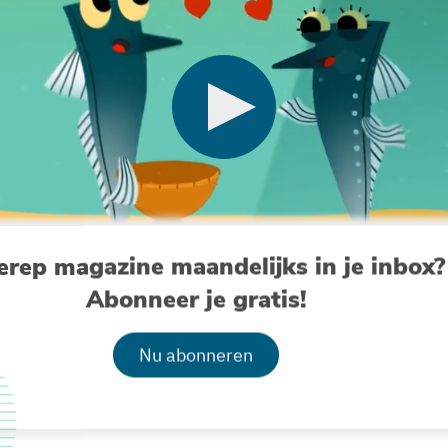
erep magazine maandelijks in je inbox?
Abonneer je gratis!
Nu abonneren
het lawaai dat mensen onder water veroorzaken. Ontdek het pro
n wat we eraan kunnen doen op http://www.onderwatergeluid.b