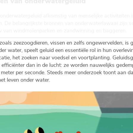
en van onderwatergeluid
 onderwatergeluid afkomstig van menselijke activiteiten i
 De belangrijkste bronnen van onderwaterlawaai zijn s
uw van windmolenparken en zandwinning en baggeren.
zoals zeezoogdieren, vissen en zelfs ongewervelden, is g
er water, speelt geluid een essentiële rol in hun overlev
catie, het zoeken naar voedsel en voortplanting. Geluids
efficiënter dan in de lucht: ze worden nauwelijks gedem
0 meter per seconde. Steeds meer onderzoek toont aan dat
et leven onder water.