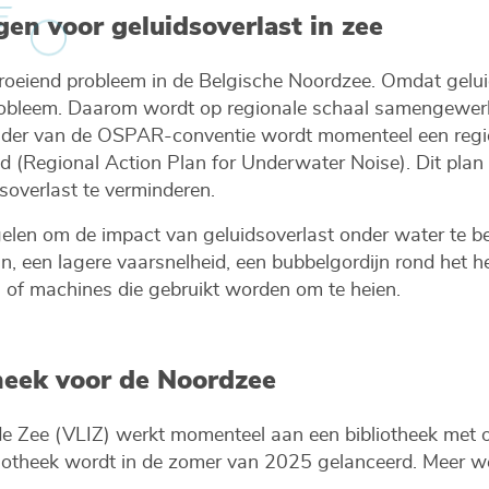
gen voor geluidsoverlast in zee
oeiend probleem in de Belgische Noordzee. Omdat geluid
robleem. Daarom wordt op regionale schaal samengewerk
kader van de OSPAR-conventie wordt momenteel een regio
 (Regional Action Plan for Underwater Noise). Dit plan 
dsoverlast te verminderen.
len om de impact van geluidsoverlast onder water te be
, een lagere vaarsnelheid, een bubbelgordijn rond het hei
n of machines die gebruikt worden om te heien.
heek voor de Noordzee
de Zee (VLIZ) werkt momenteel aan een bibliotheek met 
liotheek wordt in de zomer van 2025 gelanceerd. Meer w