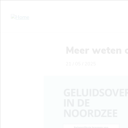
Overslaan
en
naar
de
inhoud
gaan
Meer weten o
21 / 05 / 2025