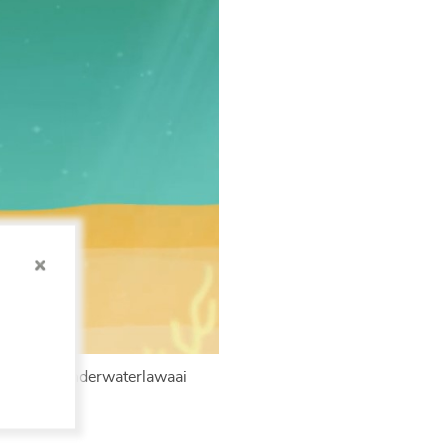
bleem van onderwaterlawaai
e.