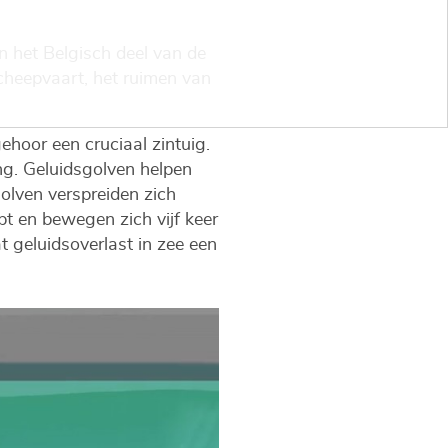
n het Belgisch deel van de
cheepvaart, het ruimen van
ehoor een cruciaal zintuig.
ing. Geluidsgolven helpen
golven verspreiden zich
pt en bewegen zich vijf keer
 geluidsoverlast in zee een