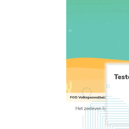
Test
FOD Volksgezondheid
Het zeeleven lijdt onder 
e