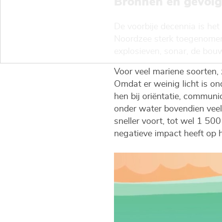
Bronnen en gevolg
De voorbije decennia is het
Noordzee sterk toegenomen.
explosieven, sonar, de bo
Voor veel mariene soorten, 
Omdat er weinig licht is ond
hen bij oriëntatie, communi
onder water bovendien veel 
sneller voort, tot wel 1 50
negatieve impact heeft op h