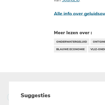
van
SoundLib
.
Alle info over geluidso
Meer lezen over :
ONDERWATERGELUID
ONTGIN
BLAUWE ECONOMIE
VLIZ-OND
Suggesties