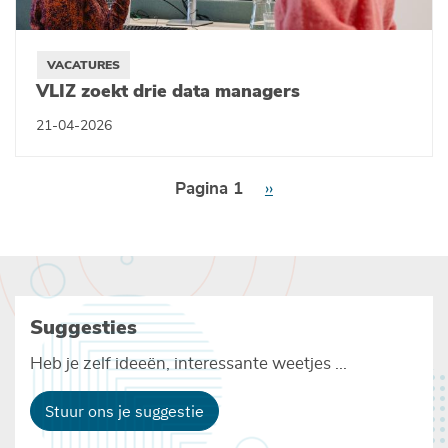
VACATURES
VLIZ zoekt drie data managers
21-04-2026
Paginering
Pagina 1
Volgende
››
pagina
Suggesties
Heb je zelf ideeën, interessante weetjes ...
Stuur ons je suggestie