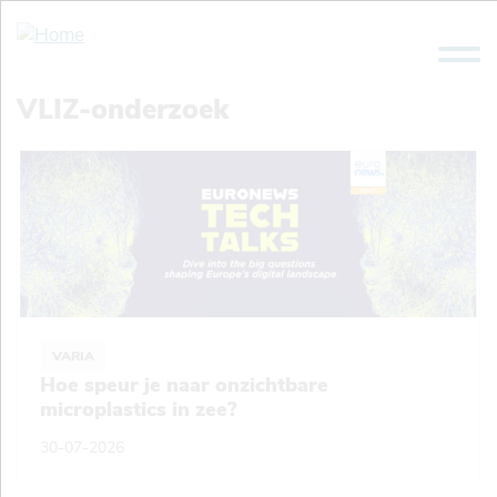
Overslaan
en
naar
de
VLIZ-onderzoek
inhoud
gaan
VARIA
Hoe speur je naar onzichtbare
microplastics in zee?
30-07-2026