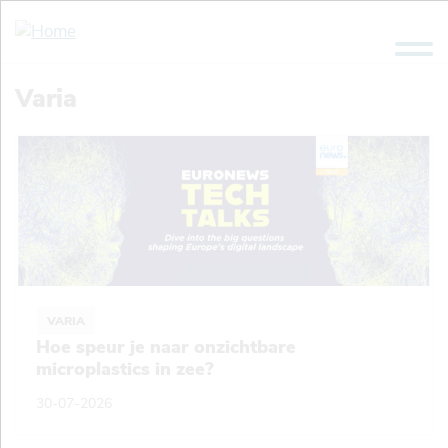
Overslaan
en
naar
de
Varia
inhoud
gaan
VARIA
Hoe speur je naar onzichtbare
microplastics in zee?
30-07-2026