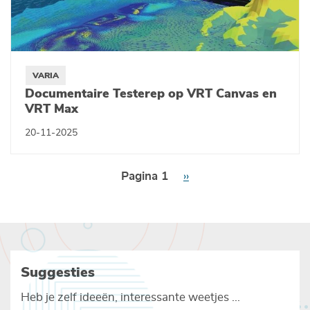
VARIA
Documentaire Testerep op VRT Canvas en
VRT Max
20-11-2025
Paginering
Pagina 1
Volgende
››
pagina
Suggesties
Heb je zelf ideeën, interessante weetjes ...