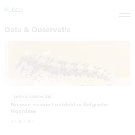
Overslaan
en
naar
de
Data & Observatie
inhoud
gaan
DATA & OBSERVATIE
Nieuwe vissoort ontdekt in Belgische
Noordzee
27-05-2026