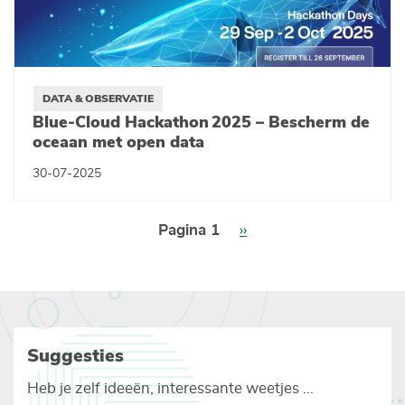
DATA & OBSERVATIE
Blue-Cloud Hackathon 2025 – Bescherm de
oceaan met open data
30-07-2025
Paginering
Pagina 1
Volgende
››
pagina
Suggesties
Heb je zelf ideeën, interessante weetjes ...