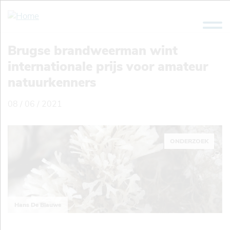
Overslaan
en
naar
de
Brugse brandweerman wint
inhoud
internationale prijs voor amateur
gaan
natuurkenners
08 / 06 / 2021
ONDERZOEK
Hans De Blauwe