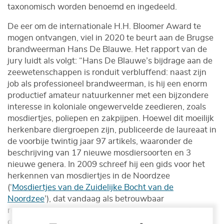
taxonomisch worden benoemd en ingedeeld.
De eer om de internationale H.H. Bloomer Award te
mogen ontvangen, viel in 2020 te beurt aan de Brugse
brandweerman Hans De Blauwe. Het rapport van de
jury luidt als volgt: “Hans De Blauwe’s bijdrage aan de
zeewetenschappen is ronduit verbluffend: naast zijn
job als professioneel brandweerman, is hij een enorm
productief amateur natuurkenner met een bijzondere
interesse in koloniale ongewervelde zeedieren, zoals
mosdiertjes, poliepen en zakpijpen. Hoewel dit moeilijk
herkenbare diergroepen zijn, publiceerde de laureaat in
de voorbije twintig jaar 97 artikels, waaronder de
beschrijving van 17 nieuwe mosdiersoorten en 3
nieuwe genera. In 2009 schreef hij een gids voor het
herkennen van mosdiertjes in de Noordzee
(‘
Mosdiertjes van de Zuidelijke Bocht van de
Noordzee
’), dat vandaag als betrouwbaar
referentiewerk fungeert voor professionals. Hij draagt
ook in belangrijke mate bij tot de kennis van deze en