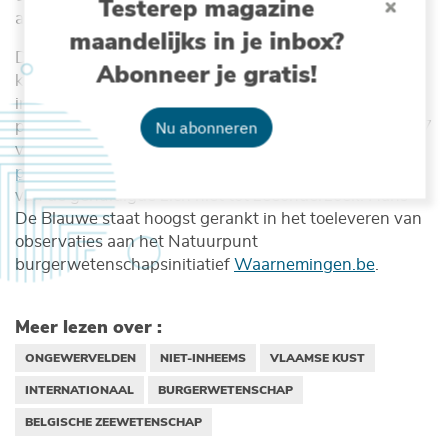
Testerep magazine
andere diergroepen in Belgische wateren”.
maandelijks in je inbox?
Daarnaast is zijn werk belangrijk bij de opbouw van
Abonneer je gratis!
kennis over nieuwe exotische soorten, zich vestigend
in de Noordzee, en in het kader van de rol van drijvend
Nu abonneren
plastic als ‘drager’ voor diverse zeeorganismen. In 2017
verscheen van zijn hand ‘
Strandvondsten, een
praktische veldgids
’. Tevens beperkt de productiviteit
van de gehuldigde zich niet tot zeeonderzoek. Hans
De Blauwe staat hoogst gerankt in het toeleveren van
observaties aan het Natuurpunt
burgerwetenschapsinitiatief
Waarnemingen.be
.
Meer lezen over :
ONGEWERVELDEN
NIET-INHEEMS
VLAAMSE KUST
INTERNATIONAAL
BURGERWETENSCHAP
BELGISCHE ZEEWETENSCHAP