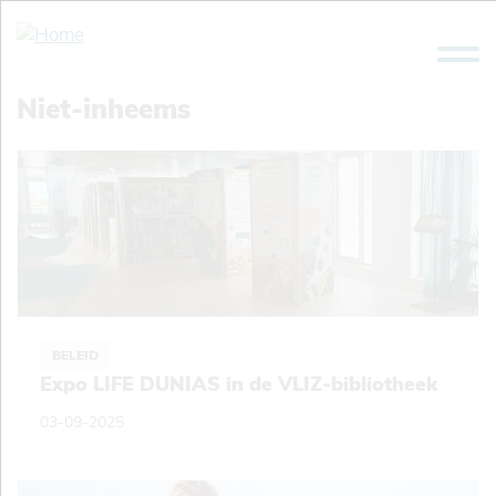
Overslaan
en
naar
de
Niet-inheems
inhoud
gaan
BELEID
Expo LIFE DUNIAS in de VLIZ-bibliotheek
03-09-2025