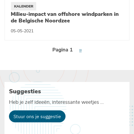
KALENDER
Milieu-impact van offshore windparken in
de Belgische Noordzee
05-05-2021
Paginering
Pagina 1
Volgende
››
pagina
Suggesties
Heb je zelf ideeën, interessante weetjes ...
Stuur ons je suggestie