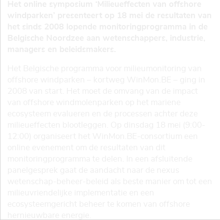
Het online symposium ‘Milieueffecten van offshore
windparken’ presenteert op 18 mei de resultaten van
het sinds 2008 lopende monitoringprogramma in de
Belgische Noordzee aan wetenschappers, industrie,
managers en beleidsmakers.
Het Belgische programma voor milieumonitoring van
offshore windparken – kortweg WinMon.BE – ging in
2008 van start. Het moet de omvang van de impact
van offshore windmolenparken op het mariene
ecosysteem evalueren en de processen achter deze
milieueffecten blootleggen. Op dinsdag 18 mei (9:00-
12:00) organiseert het WinMon.BE-consortium een
online evenement om de resultaten van dit
monitoringprogramma te delen. In een afsluitende
panelgesprek gaat de aandacht naar de nexus
wetenschap-beheer-beleid als beste manier om tot een
milieuvriendelijke implementatie en een
ecosysteemgericht beheer te komen van offshore
hernieuwbare energie.