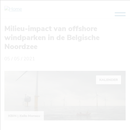
Overslaan
en
naar
de
Milieu-impact van offshore
inhoud
windparken in de Belgische
gaan
Noordzee
05 / 05 / 2021
KALENDER
KBIN | Kelle Moreau