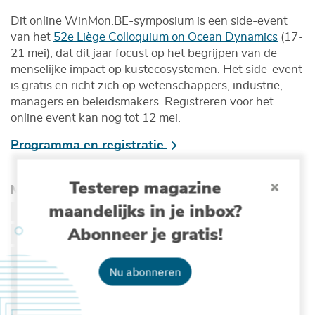
Dit online WinMon.BE-symposium is een side-event
van het
52e Liège Colloquium on Ocean Dynamics
(17-
21 mei), dat dit jaar focust op het begrijpen van de
menselijke impact op kustecosystemen. Het side-event
is gratis en richt zich op wetenschappers, industrie,
managers en beleidsmakers. Registreren voor het
online event kan nog tot 12 mei.
Programma en registratie
Testerep magazine
Meer lezen over :
maandelijks in je inbox?
SDG 7 - BETAALBARE EN DUURZAME ENERGIE
Abonneer je gratis!
SDG 9 - INDUSTRIE, INNOVATIE EN INFRASTRUCTUUR
SDG 12 - VERANTWOORDE CONSUMPTIE EN PRODUCTIE
Nu abonneren
SDG 14 - LEVEN IN HET WATER
ONDERWATERGELUID
BLAUWE ENERGIE
ZEEVOGELS
VISSEN
NIET-INHEEMS