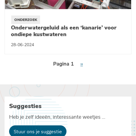
ONDERZOEK
Onderwatergeluid als een ‘kanarie’ voor
ondiepe kustwateren
28-06-2024
Paginering
Pagina 1
Volgende
››
pagina
Suggesties
Heb je zelf ideeën, interessante weetjes ...
Stuur ons je suggestie