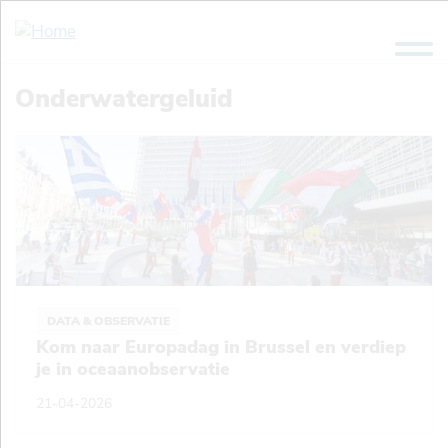
Overslaan
en
naar
de
Onderwatergeluid
inhoud
gaan
DATA & OBSERVATIE
Kom naar Europadag in Brussel en verdiep
je in oceaanobservatie
21-04-2026