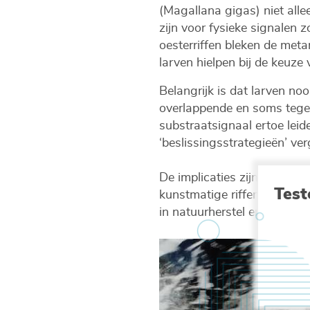
(Magallana gigas) niet all
zijn voor fysieke signalen 
oesterriffen bleken de meta
larven hielpen bij de keuze 
Belangrijk is dat larven noo
overlappende en soms tegens
substraatsignaal ertoe lei
‘beslissingsstrategieën’ ve
De implicaties zijn groot: 
Test
kunstmatige riffen ontwerpe
in natuurherstel en aquacul