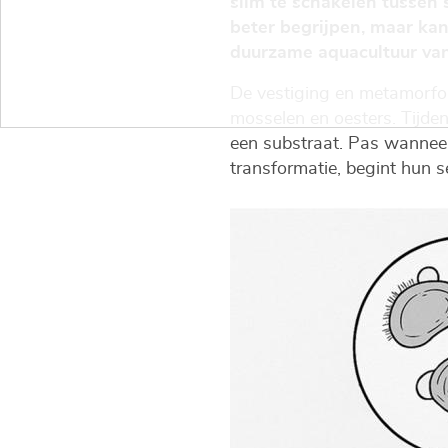
slim te schakelen tussen s
beter begrijpen, maar kan
duurzame aquacultuur van
De vestiging en metamorfos
mosselen en oesters. Tijden
een substraat. Pas wanneer
transformatie, begint hun s