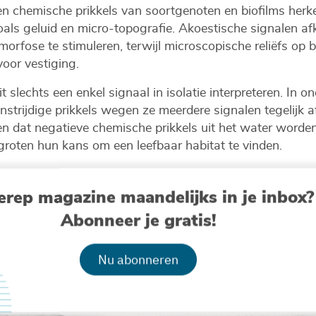
een chemische prikkels van soortgenoten en biofilms her
zoals geluid en micro-topografie. Akoestische signalen 
morfose te stimuleren, terwijl microscopische reliëfs op
voor vestiging.
it slechts een enkel signaal in isolatie interpreteren. In
trijdige prikkels wegen ze meerdere signalen tegelijk af
den dat negatieve chemische prikkels uit het water word
rgroten hun kans om een leefbaar habitat te vinden.
door beter te begrijpen hoe larven verschillende signalen
erep magazine maandelijks in je inbox?
n die aantrekkelijker zijn voor hun vestiging. Dit kan e
Abonneer je gratis!
tuur, zeker nu schelpdierbanken wereldwijd onder druk s
Nu abonneren