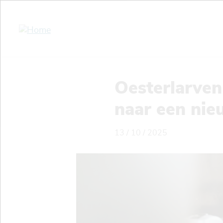
Overslaan
en
naar
de
inhoud
gaan
Oesterlarven
naar een nie
13 / 10 / 2025