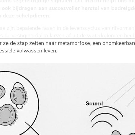
oms tegenstrijdige signalen. Dit inzicht helpt ons ni
 ook bijdragen aan succesvoller herstel van bedreig
 deze schelpdieren.
e zijn bepalende fasen in de levenscyclus van rifvorme
s de vestiging dalen larven af uit de waterkolom en hecht
 ze de stap zetten naar metamorfose, een onomkeerbare
essiele volwassen leven.