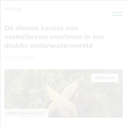
Overslaan
en
naar
de
De slimme keuzes van
inhoud
oesterlarven: overleven in een
gaan
drukke onderwaterwereld
27 / 02 / 2025
UITGELICHT
Rollin Verlinde | VILDA