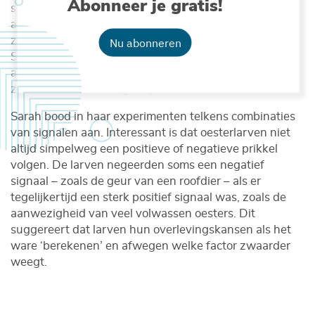
Abonneer je gratis!
signalen kunnen herkennen, zoals de geur en
aanwezigheid van roofdieren zoals krabben of
zeesterren op het rif. In de experimenten van Sarah
Nu abonneren
Schmidlin bleek alvast de geur van bepaalde krabben
af te schrikken en hen ertoe aan te zetten verder te
zoeken naar een veiligere plek.
Sarah bood in haar experimenten telkens combinaties
van signalen aan. Interessant is dat oesterlarven niet
altijd simpelweg een positieve of negatieve prikkel
volgen. De larven negeerden soms een negatief
signaal – zoals de geur van een roofdier – als er
tegelijkertijd een sterk positief signaal was, zoals de
aanwezigheid van veel volwassen oesters. Dit
suggereert dat larven hun overlevingskansen als het
ware ‘berekenen’ en afwegen welke factor zwaarder
weegt.