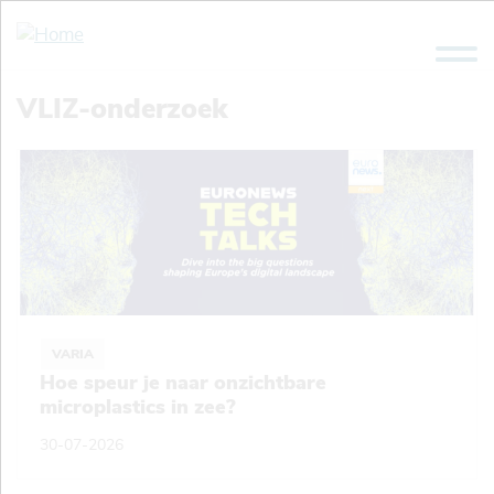
Overslaan
en
naar
de
VLIZ-onderzoek
inhoud
gaan
VARIA
Hoe speur je naar onzichtbare
microplastics in zee?
30-07-2026