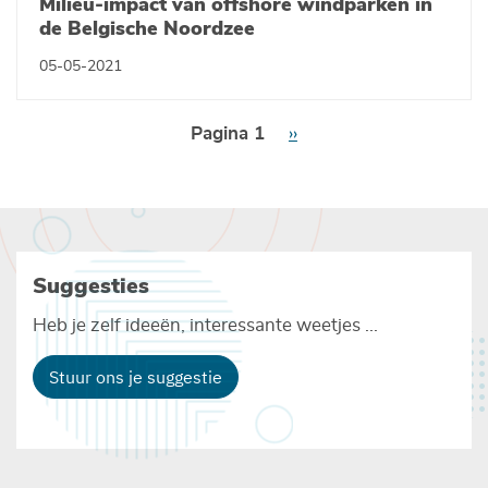
Milieu-impact van offshore windparken in
de Belgische Noordzee
05-05-2021
Paginering
Pagina 1
Volgende
››
pagina
Suggesties
Heb je zelf ideeën, interessante weetjes ...
Stuur ons je suggestie