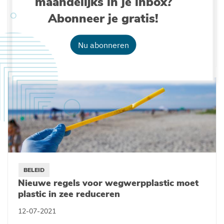
maandelijks in je inbox?
BELEID
Abonneer je gratis!
Wereldwijd ingezette plasticvangers in
rivieren, havens en oceaan kritisch bekeken
Nu abonneren
30-08-2021
BELEID
Nieuwe regels voor wegwerpplastic moet
plastic in zee reduceren
12-07-2021