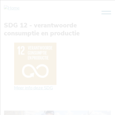
Overslaan
en
naar
de
SDG 12 - verantwoorde
inhoud
consumptie en productie
gaan
Meer info deze SDG