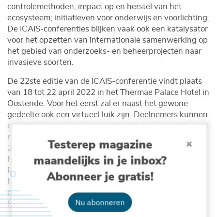
controlemethoden; impact op en herstel van het
ecosysteem; initiatieven voor onderwijs en voorlichting.
De ICAIS-conferenties blijken vaak ook een katalysator
voor het opzetten van internationale samenwerking op
het gebied van onderzoeks- en beheerprojecten naar
invasieve soorten.
De 22ste editie van de ICAIS-conferentie vindt plaats
van 18 tot 22 april 2022 in het Thermae Palace Hotel in
Oostende. Voor het eerst zal er naast het gewone
gedeelte ook een virtueel luik zijn. Deelnemers kunnen
er online sessies volgen en interactief in contact komen
met sprekers en collega’s. Organisatoren van deze
Testerep magazine
2022-editie van het ICAIS zijn het Instituut voor
maandelijks in je inbox?
Natuur en Bosonderzoek (INBO) en het Bureau
Risicobeoordeling & Onderzoek (BuRO) van de
Abonneer je gratis!
Nederlandse Voedsel- en Warenautoriteit (NVWA). Ze
doen dit in nauwe samenwerking met het Invasive
Nu abonneren
Species Centre (ISC) uit Canada.