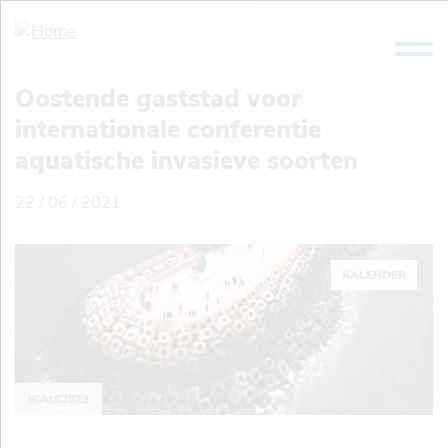
Overslaan
en
naar
de
Oostende gaststad voor
inhoud
internationale conferentie
gaan
aquatische invasieve soorten
22 / 06 / 2021
KALENDER
ICAIS2022