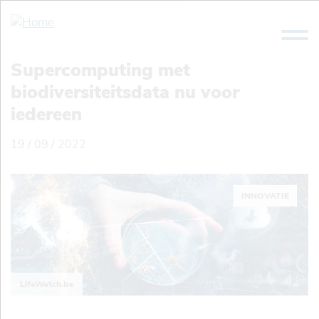
Overslaan
en
naar
de
Supercomputing met
inhoud
biodiversiteitsdata nu voor
gaan
iedereen
19 / 09 / 2022
INNOVATIE
LifeWatch.be