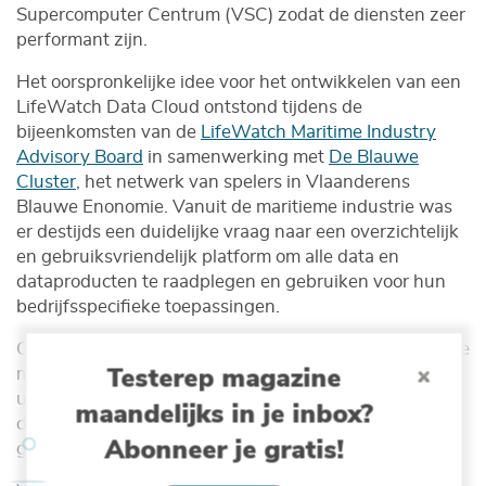
Supercomputer Centrum (VSC) zodat de diensten zeer
performant zijn.
Het oorspronkelijke idee voor het ontwikkelen van een
LifeWatch Data Cloud ontstond tijdens de
bijeenkomsten van de
LifeWatch Maritime Industry
Advisory Board
in samenwerking met
De Blauwe
Cluster
, het netwerk van spelers in Vlaanderens
Blauwe Enonomie. Vanuit de maritieme industrie was
er destijds een duidelijke vraag naar een overzichtelijk
en gebruiksvriendelijk platform om alle data en
dataproducten te raadplegen en gebruiken voor hun
bedrijfsspecifieke toepassingen.
Omdat LifeWatch natuurlijk veel meer biedt dan enkele
Testerep magazine
mariene biodiversiteitsdata en tools, is deze cloud nu
uitgebreid met terrestrische en zoetwater-
maandelijks in je inbox?
dataproducten. En hiervoor beschikbaar voor een nog
Abonneer je gratis!
grotere verscheidenheid aan gebruikers.