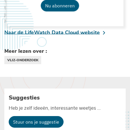
We nodigen iedereen uit om de LifeWatch Data Cloud
Nu abonneren
te gaan uitproberen voor de eigen toepassingen. Bots
je ergens op een probleem of een onduidelijkheid?
Neem dan gerust contact op via
info@lifewatch.be
.
Naar de LifeWatch Data Cloud website
Meer lezen over :
VLIZ-ONDERZOEK
Suggesties
Heb je zelf ideeën, interessante weetjes ...
Stuur ons je suggestie