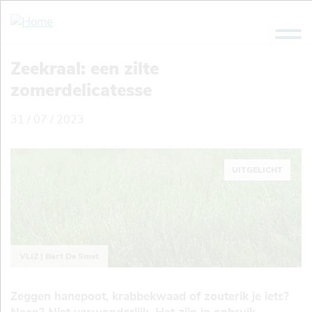
Overslaan
en
naar
de
Zeekraal: een zilte
inhoud
zomerdelicatesse
gaan
31 / 07 / 2023
UITGELICHT
VLIZ | Bart De Smet
Zeggen hanepoot, krabbekwaad of zouterik je iets?