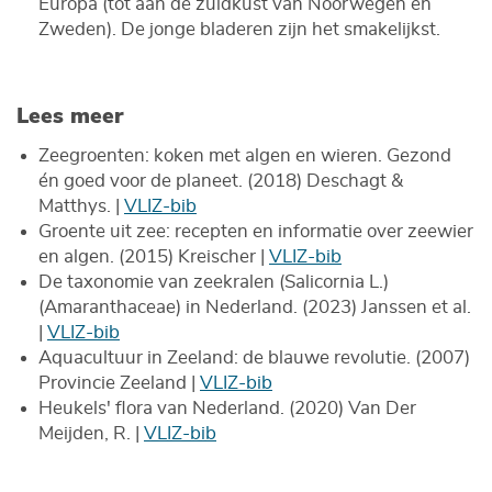
Europa (tot aan de zuidkust van Noorwegen en
Zweden). De jonge bladeren zijn het smakelijkst.
Lees meer
Zeegroenten: koken met algen en wieren. Gezond
én goed voor de planeet. (2018) Deschagt &
Matthys. |
VLIZ-bib
Groente uit zee: recepten en informatie over zeewier
en algen. (2015) Kreischer |
VLIZ-bib
De taxonomie van zeekralen (Salicornia L.)
(Amaranthaceae) in Nederland. (2023) Janssen et al.
|
VLIZ-bib
Aquacultuur in Zeeland: de blauwe revolutie. (2007)
Provincie Zeeland |
VLIZ-bib
Heukels' flora van Nederland. (2020) Van Der
Meijden, R. |
VLIZ-bib