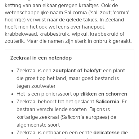
ketting van aan elkaar geregen kraaltjes. Ook de
wetenschappelijke naam Salicornia (‘sal’ zout; ‘cornia’
hoorntje) verwijst naar de gelede takjes. In Zeeland
heeft men het ook wel eens over hanepoot,
krabbekwaad, krabbestruik, wipkul, krabbekruid of
zouterik. Maar die namen zijn sterk in onbruik geraakt.
Zeekraal in een notendop
Zeekraal is een
zoutplant of
halofyt
: een plant
die groeit op het land, maar goed bestand is
tegen zoutwater
Het is een pionierssoort op
slikken en schorren
Zeekraal behoort tot het geslacht
Salicornia
. Er
bestaan verschillende soorten. Bij ons is
kortarige zeekraal (
Salicornia europaea
) de
algemeenste soort
Zeekraal is eetbaar en een echte
delicatesse
die