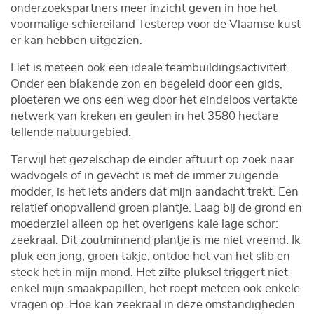
onderzoekspartners meer inzicht geven in hoe het
voormalige schiereiland Testerep voor de Vlaamse kust
er kan hebben uitgezien.
Het is meteen ook een ideale teambuildingsactiviteit.
Onder een blakende zon en begeleid door een gids,
ploeteren we ons een weg door het eindeloos vertakte
netwerk van kreken en geulen in het 3580 hectare
tellende natuurgebied.
Terwijl het gezelschap de einder aftuurt op zoek naar
wadvogels of in gevecht is met de immer zuigende
modder, is het iets anders dat mijn aandacht trekt. Een
relatief onopvallend groen plantje. Laag bij de grond en
moederziel alleen op het overigens kale lage schor:
zeekraal. Dit zoutminnend plantje is me niet vreemd. Ik
pluk een jong, groen takje, ontdoe het van het slib en
steek het in mijn mond. Het zilte pluksel triggert niet
enkel mijn smaakpapillen, het roept meteen ook enkele
vragen op. Hoe kan zeekraal in deze omstandigheden