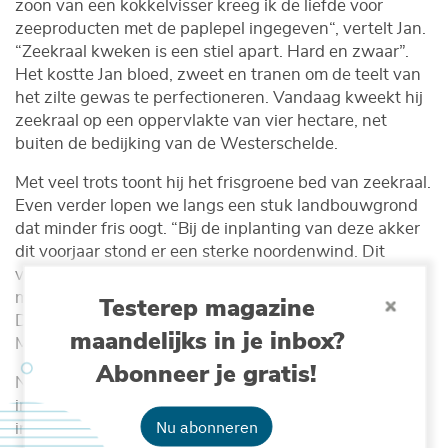
zoon van een kokkelvisser kreeg ik de liefde voor
zeeproducten met de paplepel ingegeven“, vertelt Jan.
“Zeekraal kweken is een stiel apart. Hard en zwaar”.
Het kostte Jan bloed, zweet en tranen om de teelt van
het zilte gewas te perfectioneren. Vandaag kweekt hij
zeekraal op een oppervlakte van vier hectare, net
buiten de bedijking van de Westerschelde.
Met veel trots toont hij het frisgroene bed van zeekraal.
Even verder lopen we langs een stuk landbouwgrond
dat minder fris oogt. “Bij de inplanting van deze akker
dit voorjaar stond er een sterke noordenwind. Dit
verklaart waarschijnlijk waarom de kieming hier is
mislukt”, duidt Jan. De ene oogst is de andere niet.
Testerep magazine
Daarom spreidt Jan de kweek van zeekraal in de tijd.
maandelijks in je inbox?
Maar ook in de ruimte.
Abonneer je gratis!
Naast het snijden van zelfgekweekte zeekraal,
importeert hij ook zeekraal uit de Baai van de Somme
Nu abonneren
in Noord-Frankrijk. “Zo’n twee keer per week