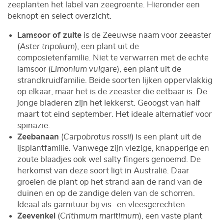
zeeplanten het label van zeegroente. Hieronder een
beknopt en select overzicht.
Lamsoor
of zulte
is de Zeeuwse naam voor zeeaster
(
Aster tripolium
), een plant uit de
composietenfamilie. Niet te verwarren met de echte
lamsoor (
Limonium vulgare
), een plant uit de
strandkruidfamilie. Beide soorten lijken oppervlakkig
op elkaar, maar het is de zeeaster die eetbaar is. De
jonge bladeren zijn het lekkerst. Geoogst van half
maart tot eind september. Het ideale alternatief voor
spinazie.
Zeebanaan
(
Carpobrotus rossii
) is een plant uit de
ijsplantfamilie. Vanwege zijn vlezige, knapperige en
zoute blaadjes ook wel salty fingers genoemd. De
herkomst van deze soort ligt in Australië. Daar
groeien de plant op het strand aan de rand van de
duinen en op de zandige delen van de schorren.
Ideaal als garnituur bij vis- en vleesgerechten.
Zeevenkel
(
Crithmum maritimum
), een vaste plant