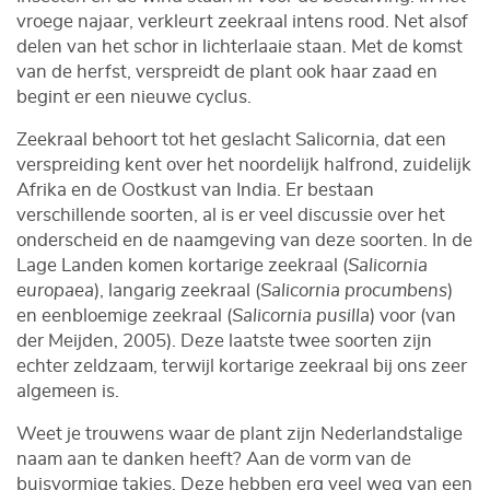
vroege najaar, verkleurt zeekraal intens rood. Net alsof
delen van het schor in lichterlaaie staan. Met de komst
van de herfst, verspreidt de plant ook haar zaad en
begint er een nieuwe cyclus.
Zeekraal behoort tot het geslacht Salicornia, dat een
verspreiding kent over het noordelijk halfrond, zuidelijk
Afrika en de Oostkust van India. Er bestaan
verschillende soorten, al is er veel discussie over het
onderscheid en de naamgeving van deze soorten. In de
Lage Landen komen kortarige zeekraal (
Salicornia
europaea
), langarig zeekraal (
Salicornia procumbens
)
en eenbloemige zeekraal (
Salicornia pusilla
) voor (van
der Meijden, 2005). Deze laatste twee soorten zijn
echter zeldzaam, terwijl kortarige zeekraal bij ons zeer
algemeen is.
Weet je trouwens waar de plant zijn Nederlandstalige
naam aan te danken heeft? Aan de vorm van de
buisvormige takjes. Deze hebben erg veel weg van een