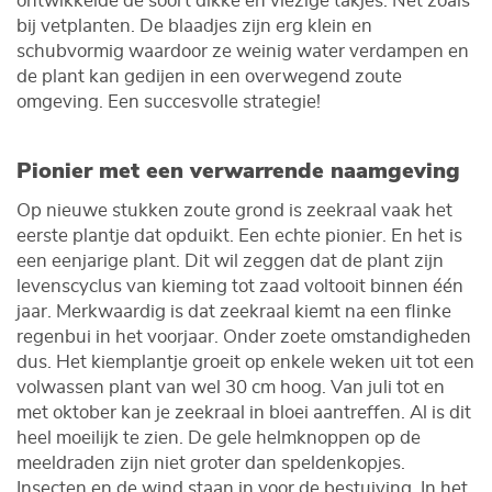
ontwikkelde de soort dikke en vlezige takjes. Net zoals
bij vetplanten. De blaadjes zijn erg klein en
schubvormig waardoor ze weinig water verdampen en
de plant kan gedijen in een overwegend zoute
omgeving. Een succesvolle strategie!
Pionier met een verwarrende naamgeving
Op nieuwe stukken zoute grond is zeekraal vaak het
eerste plantje dat opduikt. Een echte pionier. En het is
een eenjarige plant. Dit wil zeggen dat de plant zijn
levenscyclus van kieming tot zaad voltooit binnen één
jaar. Merkwaardig is dat zeekraal kiemt na een flinke
regenbui in het voorjaar. Onder zoete omstandigheden
dus. Het kiemplantje groeit op enkele weken uit tot een
volwassen plant van wel 30 cm hoog. Van juli tot en
met oktober kan je zeekraal in bloei aantreffen. Al is dit
heel moeilijk te zien. De gele helmknoppen op de
meeldraden zijn niet groter dan speldenkopjes.
Insecten en de wind staan in voor de bestuiving. In het