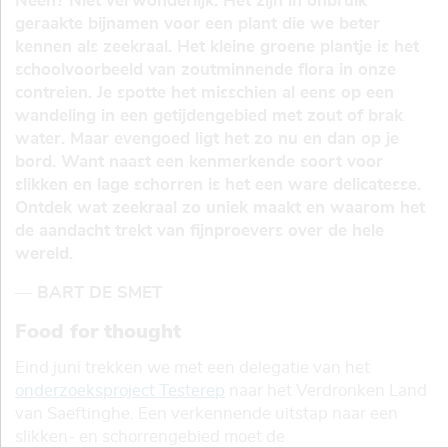
Neen? Niet verwonderlijk. Het zijn in onbruik
geraakte bijnamen voor een plant die we beter
kennen als zeekraal. Het kleine groene plantje is het
schoolvoorbeeld van zoutminnende flora in onze
contreien. Je spotte het misschien al eens op een
wandeling in een getijdengebied met zout of brak
water. Maar evengoed ligt het zo nu en dan op je
bord. Want naast een kenmerkende soort voor
slikken en lage schorren is het een ware delicatesse.
Ontdek wat zeekraal zo uniek maakt en waarom het
de aandacht trekt van fijnproevers over de hele
wereld.
— BART DE SMET
Food for thought
Eind juni trekken we met een delegatie van het
onderzoeksproject Testerep
naar het Verdronken Land
van Saeftinghe. Een verkennende uitstap naar een
slikken- en schorrengebied moet de