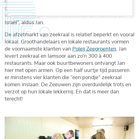
ondernemen we de 4 uur durende trip naar Frankrijk
om de vers gesneden zeekraal op te halen. En in de
winter, dan importeren we zeekraal uit Marokko en
Israël”, aldus Jan.
De afzetmarkt van zeekraal is relatief beperkt en vooral
lokaal. Groothandelaars en lokale restaurants vormen
de voornaamste klanten van
Poleij Zeegroenten
. Jan
levert zeekraal en lamsoor aan zo’n 300 à 400
restaurants. Maar ook buurtbewoners ontvangt Jan
hier met open armen. Op een half uurtje tijd passeren
er minstens vier klanten die “een pondje” zeekraal
komen inslaan. De Zeeuwen zijn overduidelijk trots en
verzot op hun lokale lekkernij. En dat is meer dan
terecht!