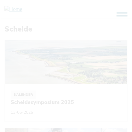
Overslaan
en
naar
de
Schelde
inhoud
gaan
KALENDER
Scheldesymposium 2025
13-05-2025