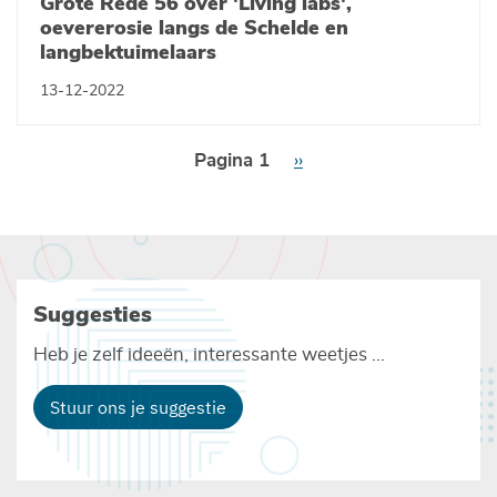
Grote Rede 56 over 'Living labs',
oevererosie langs de Schelde en
langbektuimelaars
13-12-2022
Paginering
Pagina 1
Volgende
››
pagina
Suggesties
Heb je zelf ideeën, interessante weetjes ...
Stuur ons je suggestie