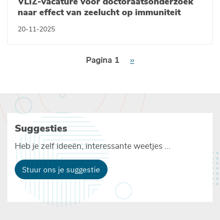
VLIZ-vacature voor doctoraatsonderzoek
naar effect van zeelucht op immuniteit
20-11-2025
Paginering
Pagina 1
Volgende
››
pagina
Suggesties
Heb je zelf ideeën, interessante weetjes ...
Stuur ons je suggestie