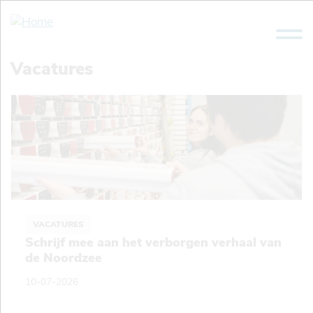
Overslaan
en
naar
de
Vacatures
inhoud
gaan
VACATURES
Schrijf mee aan het verborgen verhaal van
de Noordzee
10-07-2026