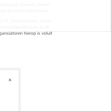
gelstijging. Daarom dienen
nen én vitale helmduinen.
(VLM, Zoetwaterlens tegen
ustveiligheid nu en in de
ansiatoren hierop is voluit