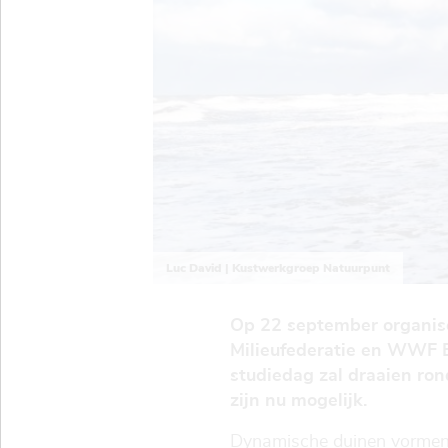
Luc David | Kustwerkgroep Natuurpunt
Op 22 september organis
Milieufederatie en WWF 
studiedag zal draaien ro
zijn nu mogelijk.
Dynamische duinen vormen i