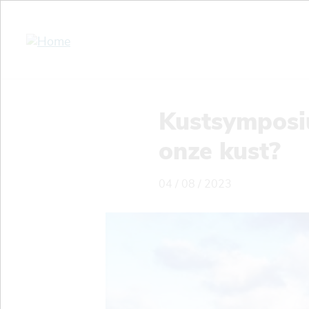
Overslaan
en
naar
de
inhoud
gaan
Kustsymposiu
onze kust?
04 / 08 / 2023