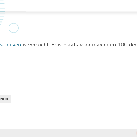
oukens - Zonevreemde duinen
schrijven
is verplicht. Er is plaats voor maximum 100 de
INEN