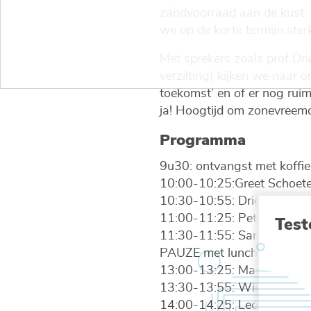
zandvoorraad aan de kust. Z
we op de korte termijn ster
Met sprekers zoals prof Dr
verzilting) kijken we naar 
toekomst’ en of er nog ruim
ja! Hoogtijd om zonevreemde
Programma
9u30: ontvangst met koffie
10:00-10:25:Greet Schoete
10:30-10:55: Dries Bonte/Fi
11:00-11:25: Peter Van Bes
Test
11:30-11:55: Sarah Vanden
PAUZE met lunch
13:00-13:25: Massatoeris
13:30-13:55: Wim Van Isack
14:00-14:25: Leo Van Broe