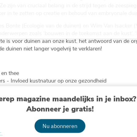
e zijn van cruciaal belang in de strijd tegen de zeespie
ker in te zetten op creatie en behoud van embryonale dui
ies Bonte (Ecologie van de duinen) en Wim Van Isacker 
onderwerpen zoals ‘bouwen in de toekomst aan de kust’, ‘k
te is voor duinen aan onze kust. het antwoord van de org
 duinen niet langer vogelvrij te verklaren!
 en thee
rs - Invloed kustnatuur op onze gezondheid
lip Volckaert - Ecologie van de duinen
ien - Kustveiligheid
erep magazine maandelijks in je inbox?
eede/Sarah Tilkin -Toekomstbeelden voor onze kust
Abonneer je gratis!
me en de Vlaamse kust
Nu abonneren
er - Zoetwaterlens tegen verzilting
ck - Bouwen in de toekomst aan de kust