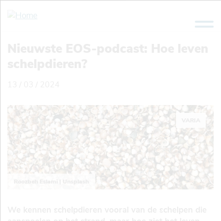
Overslaan
en
naar
de
Nieuwste EOS-podcast: Hoe leven
inhoud
schelpdieren?
gaan
13 / 03 / 2024
VARIA
Roozbeh Eslami | Unsplash
We kennen schelpdieren vooral van de schelpen die