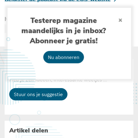
Meer lezen over :
Testerep magazine
maandelijks in je inbox?
ONGEWERVELDEN
STRAND
BIODIVERSITEIT
Abonneer je gratis!
Nu abonneren
Suggesties
Heb je zelf ideeën, interessante weetjes ...
Stuur ons je suggestie
Artikel delen