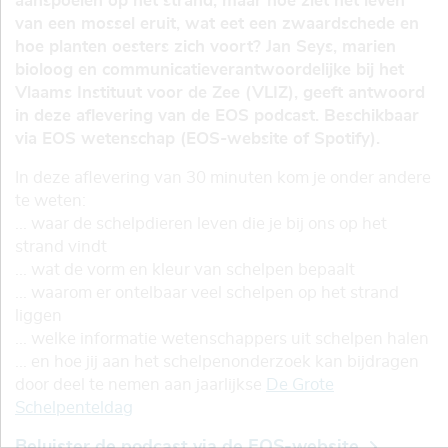
aanspoelen op het strand, maar hoe ziet het leven
van een mossel eruit, wat eet een zwaardschede en
hoe planten oesters zich voort? Jan Seys, marien
bioloog en communicatieverantwoordelijke bij het
Vlaams Instituut voor de Zee (VLIZ), geeft antwoord
in deze aflevering van de EOS podcast. Beschikbaar
via EOS wetenschap (EOS-website of Spotify).
In deze aflevering van 30 minuten kom je onder andere
te weten:
... waar de schelpdieren leven die je bij ons op het
strand vindt
... wat de vorm en kleur van schelpen bepaalt
... waarom er ontelbaar veel schelpen op het strand
liggen
... welke informatie wetenschappers uit schelpen halen
... en hoe jij aan het schelpenonderzoek kan bijdragen
door deel te nemen aan jaarlijkse
De Grote
Schelpenteldag
Beluister de podcast via de EOS-website