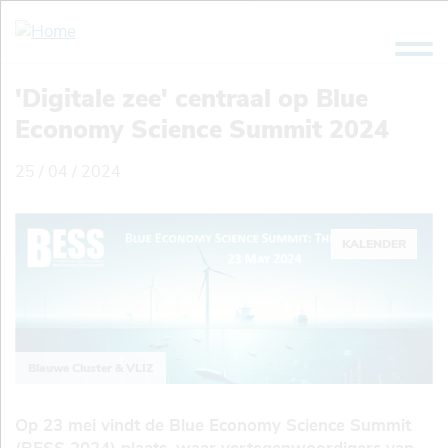
Overslaan
en
naar
de
'Digitale zee' centraal op Blue
inhoud
Economy Science Summit 2024
gaan
25 / 04 / 2024
KALENDER
Blauwe Cluster & VLIZ
Op 23 mei vindt de Blue Economy Science Summit