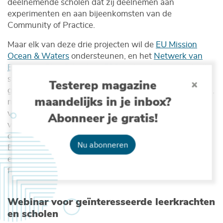
deelnemende scholen dat zij deelnemen aan
experimenten en aan bijeenkomsten van de
Community of Practice.
Maar elk van deze drie projecten wil de
EU Mission
Ocean & Waters
ondersteunen, en het
Netwerk van
Europese Blue Schools (NEBS)
uitbreiden. Let wel: alle
scholen die een aanvraag indienen moeten in principe
Testerep magazine
gecertificeerde Blue Schools zijn (cf. aparte procedure),
maandelijks in je inbox?
maar elke financieringsregeling heeft zijn eigen
voorwaarden voor scholen die nog geen deel uitmaken
Abonneer je gratis!
van NEBS. Alle scholen die uiteindelijk financiering
ontvangen, worden automatisch geaccrediteerd als
Nu abonneren
Blue School. Deze accreditatie verbindt scholen met
een schat aan bronnen, informatie en extra
financieringsmogelijkheden.
Webinar voor geïnteresseerde leerkrachten
en scholen