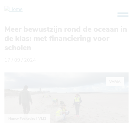
Overslaan
en
naar
de
Meer bewustzijn rond de oceaan in
inhoud
de klas: met financiering voor
gaan
scholen
17 / 09 / 2024
VARIA
Nancy Fockedey | VLIZ