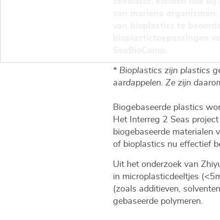
zeewater, konden ook bij
van mariene organismen. H
van bioplastics te beoorde
bioplastictoepassingen vo
SeaBioComp.
* Bioplastics zijn plastics
aardappelen. Ze zijn daaro
Biogebaseerde plastics word
Het Interreg 2 Seas projec
biogebaseerde materialen v
of bioplastics nu effectief b
Uit het onderzoek van Zhiyu
in microplasticdeeltjes (<5
(zoals additieven, solvente
gebaseerde polymeren.