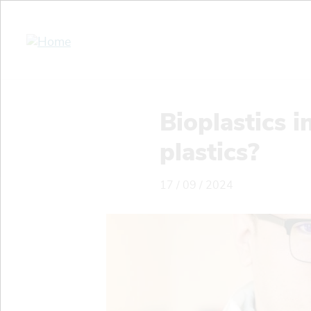
Overslaan
en
naar
de
inhoud
gaan
Bioplastics i
plastics?
17 / 09 / 2024