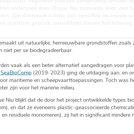
 bioplastics negatieve effecten aangetoond worden o
et onderzoek door Zhiyue Niu pionierde door voor he
len. Zijn doctoraat richtte zich specifiek op enkele n
or maritiem gebruik, ontwikkeld binnen het Interreg 
 gemaakt uit natuurlijke, hernieuwbare grondstoffen zoals 
m niet per se biodegradeerbaar.
en vaak als een beter alternatief aangedragen voor plas
t
SeaBioComp
(2019-2023) ging de uitdaging aan, en on
oor maritieme en scheepvaarttoepassingen. Toch was het 
eter zijn voor het mariene milieu.
e Niu blijkt dat de door het project ontwikkelde types b
mm), en dat ze eveneens plastic-geassocieerde chemicali
n en residuele monomeren), zij het in significant minder