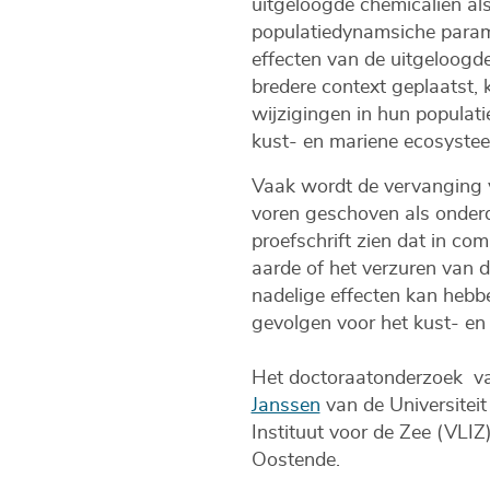
uitgeloogde chemicaliën als
populatiedynamsiche paramet
effecten van de uitgeloogde 
bredere context geplaatst,
wijzigingen in hun populat
kust- en mariene ecosyst
Vaak wordt de vervanging v
voren geschoven als onderde
proefschrift zien dat in c
aarde of het verzuren van 
nadelige effecten kan hebbe
gevolgen voor het kust- en
Het doctoraatonderzoek 
Janssen
van de Universiteit 
Instituut voor de Zee (VLI
Oostende.