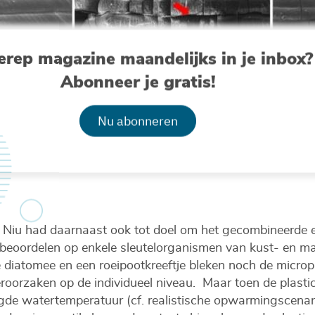
erep magazine maandelijks in je inbox?
Abonneer je gratis!
Nu abonneren
ektronenmicroscoop van items gemaakt uit: biogebaseerd polyme
olypropeen PP (onderste rij) die 0, 57 en 76 dagen werden bloot
et-vrijgekomen microdeeltjes (wit) zijn op de afbeeldingen gema
 Niu had daarnaast ook tot doel om het gecombineerde ef
eoordelen op enkele sleutelorganismen van kust- en ma
 diatomee en een roeipootkreeftje bleken noch de micropl
eroorzaken op de individueel niveau. Maar toen de plasti
de watertemperatuur (cf. realistische opwarmingscenar