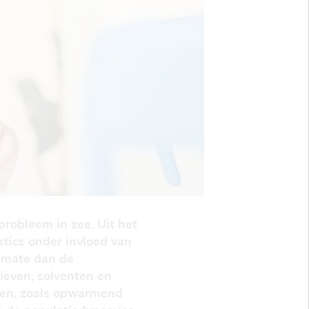
cprobleem in zee. Uit het
stics onder invloed van
e mate dan de
tieven, solventen en
ren, zoals opwarmend