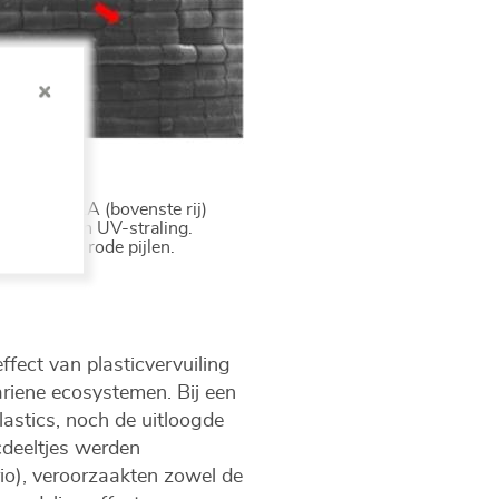
rkzuur PLA (bovenste rij)
gesteld aan UV-straling.
rkeerd met rode pijlen.
fect van plasticvervuiling
riene ecosystemen. Bij een
astics, noch de uitloogde
cdeeltjes werden
io), veroorzaakten zowel de