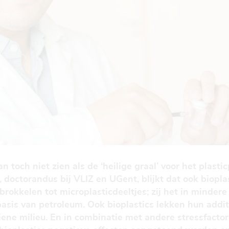
 toch niet zien als de ‘heilige graal’ voor het plasti
 doctorandus bij VLIZ en UGent, blijkt dat ook biopla
brokkelen tot microplasticdeeltjes; zij het in minder
 basis van petroleum. Ook bioplastics lekken hun addi
ne milieu. En in combinatie met andere stressfacto