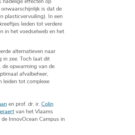
s nadelige effecten op
onwaarschijnlijk is dat de
 plasticvervuiling). In een
eeftjes leiden tot verdere
n in het voedselweb en het
erde alternatieven naar
in zee. Toch laat dit
bv. de opwarming van de
ptimaal afvalbeheer,
n leiden tot complexe
man
en prof. dr. ir.
Colin
eraert
van het Vlaams
op de InnovOcean Campus in