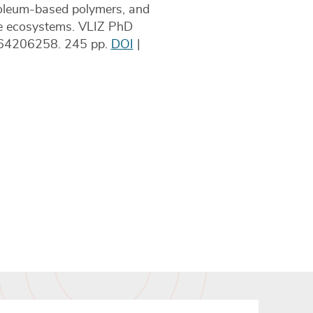
troleum-based polymers, and
ne ecosystems. VLIZ PhD
9464206258. 245 pp.
DOI
|