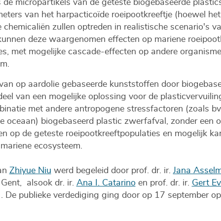
 de micropartikels van de geteste biogebaseerde plastic
ers van het harpacticoïde roeipootkreeftje (hoewel het 
chemicaliën zullen optreden in realistische scenario's van
 kunnen deze waargenomen effecten op mariene roeipootkr
ies, met mogelijke cascade-effecten op andere organisme
eem.
an op aardolie gebaseerde kunststoffen door biogebase
el van een mogelijke oplossing voor de plasticvervuiling 
ombinatie met andere antropogene stressfactoren (zoals 
de oceaan) biogebaseerd plastic zwerfafval, zonder een o
n op de geteste roeipootkreeftpopulaties en mogelijk ka
 mariene ecosysteem.
van
Zhiyue Niu
werd begeleid door prof. dr. ir.
Jana Assel
Gent, alsook dr. ir.
Ana I. Catarino
en prof. dr. ir.
Gert Ev
Z). De publieke verdediging ging door op 17 september 