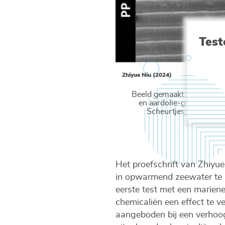
Test
Zhiyue Niu (2024)
Beeld gemaakt met een el
en aardolie-gebaseerd p
Scheurtjes (wit) en ni
Het proefschrift van Zhiyue
in opwarmend zeewater te b
eerste test met een mariene
chemicaliën een effect te v
aangeboden bij een verhoog