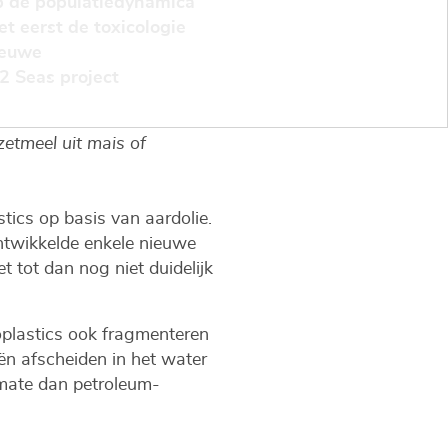
p de populatiedynamica
t eerst de toxicologie
ieuwe
2 Seas project
zetmeel uit mais of
tics op basis van aardolie.
twikkelde enkele nieuwe
tot dan nog niet duidelijk
ioplastics ook fragmenteren
ën afscheiden in het water
e mate dan petroleum-