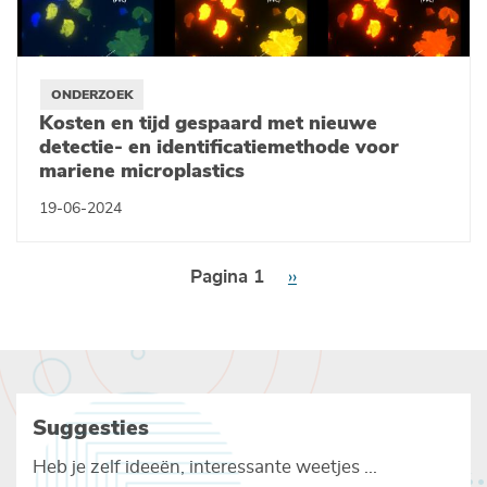
ONDERZOEK
Kosten en tijd gespaard met nieuwe
detectie- en identificatiemethode voor
mariene microplastics
19-06-2024
Paginering
Pagina 1
Volgende
››
pagina
Suggesties
Heb je zelf ideeën, interessante weetjes ...