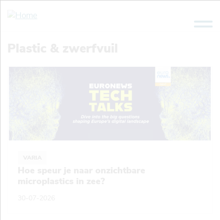
Overslaan
en
naar
de
Plastic & zwerfvuil
inhoud
gaan
VARIA
Hoe speur je naar onzichtbare
microplastics in zee?
30-07-2026