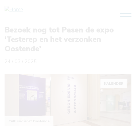
Overslaan
en
naar
de
Bezoek nog tot Pasen de expo
inhoud
'Testerep en het verzonken
gaan
Oostende'
24 / 03 / 2025
KALENDER
Cultuurdienst Oostende