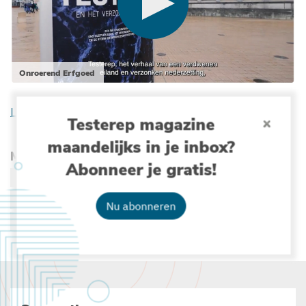
Onroerend Erfgoed
Lees meer over de expo
Testerep magazine
maandelijks in je inbox?
Meer lezen over :
Abonneer je gratis!
KUSTVERDEDIGING
PALEONTOLOGIE & ARCHEOLOGIE
VLAAMSE KUST
KLIMAAT
VLIZ-ONDERZOEK
Nu abonneren
BELGISCHE ZEEWETENSCHAP