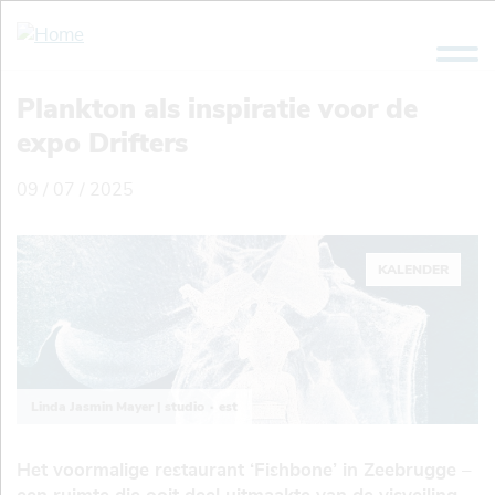
Overslaan
en
naar
de
Plankton als inspiratie voor de
inhoud
expo Drifters
gaan
09 / 07 / 2025
KALENDER
Linda Jasmin Mayer | studio ∙ est
Het voormalige restaurant ‘Fishbone’ in Zeebrugge –