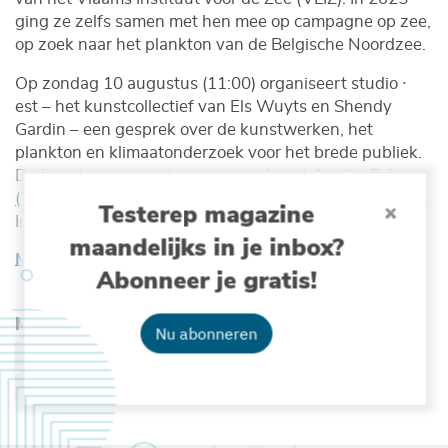
ging ze zelfs samen met hen mee op campagne op zee,
op zoek naar het plankton van de Belgische Noordzee.
Op zondag 10 augustus (11:00) organiseert studio ∙
est – het kunstcollectief van Els Wuyts en Shendy
Gardin – een gesprek over de kunstwerken, het
plankton en klimaatonderzoek voor het brede publiek.
De kunstenares gaat er in gesprek met
Annika Eske
(VLIZ)
en Francis Kerckhof (KBIN en Strandwerkgroep).
Testerep magazine
Inschrijven voor het gesprek kan via
deze website
.
maandelijks in je inbox?
Meer over de expo en gesprek
Abonneer je gratis!
Meer lezen over :
Nu abonneren
PLANKTON
KLIMAAT
BIODIVERSITEIT
OCEAANGELETTERDHEID
MARINE ART