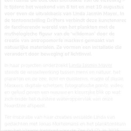
een ruimte die ooit deel uitmaakte van de visveiling –
is tijdens het weekend van 8 tot en met 10 augustus
voor even de uitvalsbasis van Linda Jasmin Mayer. In
de tentoonstelling
Drifters
verbindt deze kunstenares
de fascinerende wereld van het plankton met de
mythologische figuur van de ‘wildeman’ door de
creatie van antropomorfe maskers gemaakt van
natuurlijke materialen. Ze vormen een installatie die
verandert door beweging of lichtinval.
In haar projecten onderzoekt
Linda Jasmin Mayer
steeds de wisselwerking tussen mens en natuur, het
plankton en de zee, licht en duisternis, magie of illusie.
Maskers, digitale schetsen, fotografische prints, video
en geluid geven een nieuwe en kleurrijke blik op wat
zich onder het duistere wateroppervlak van onze
Noordzee afspeelt.
Ter inspiratie van haar creaties wisselde Linda van
gedachten met Jonas Mortelmans en het planktonteam
van het Vlaams Instituut voor de Zee (VLIZ). In 2025