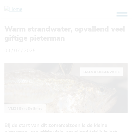
Overslaan
en
naar
de
Warm strandwater, opvallend veel
inhoud
giftige pieterman
gaan
03 / 07 / 2025
DATA & OBSERVATIE
VLIZ | Bart De Smet
Bij de start van dit zomerseizoen is de kleine