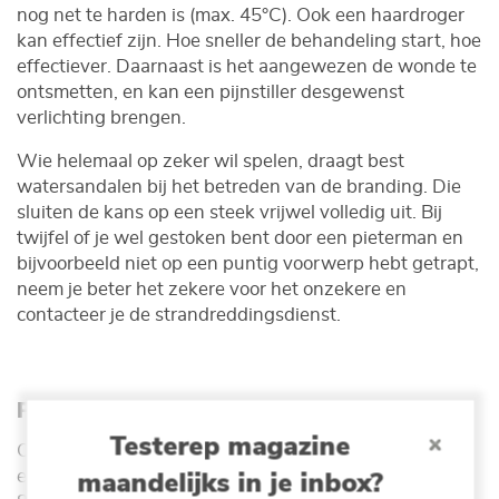
nog net te harden is (max. 45°C). Ook een haardroger
kan effectief zijn. Hoe sneller de behandeling start, hoe
effectiever. Daarnaast is het aangewezen de wonde te
ontsmetten, en kan een pijnstiller desgewenst
verlichting brengen.
Wie helemaal op zeker wil spelen, draagt best
watersandalen bij het betreden van de branding. Die
sluiten de kans op een steek vrijwel volledig uit. Bij
twijfel of je wel gestoken bent door een pieterman en
bijvoorbeeld niet op een puntig voorwerp hebt getrapt,
neem je beter het zekere voor het onzekere en
contacteer je de strandreddingsdienst.
Pietermannen zelf ook belaagd
Testerep magazine
Opvallend bij de kleine pietermannen die tussen april
maandelijks in je inbox?
en nu in het strandwater zijn aangetroffen is dat 65-