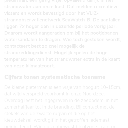
pieterman, een giftig visje, opvallend talrijk in het
strandwater aan onze kust. Dat melden recreatieve
vissers en wordt bevestigd door het VLIZ-
strandobservatienetwerk SeaWatch-B. De aantallen
liggen 7x hoger dan in dezelfde periode vorig jaar.
Daarom wordt aangeraden om bij het pootjebaden
watersandalen te dragen. Wie toch gestoken wordt,
contacteert best zo snel mogelijk de
strandreddingsdienst. Mogelijk spelen de hoge
temperaturen van het strandwater extra in de kaart
van deze klimaatsoort.
Cijfers tonen systematische toename
De kleine pieterman is een visje van hooguit 10-15cm,
dat wijd verspreid voorkomt in onze Noordzee.
Overdag leeft het ingegraven in de zeebodem, in het
zomerhalfjaar tot in de branding. Bij contact met de
stekels van de zwarte rugvin of die op het
kieuwdeksel, wordt gif in het getroffen ledemaat
geïnjecteerd. Wie dus onbewust blootvoets trapt op