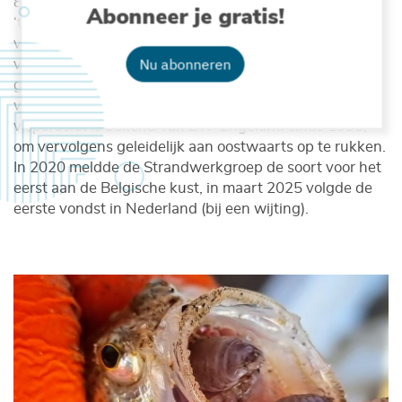
80% geïnfecteerd is door een parasitaire pissebed. De
Abonneer je gratis!
‘tongbijter’ heeft zijn naam niet gestolen. Hij bijt zich
vast in de tong van de pieterman (of andere
Nu abonneren
vissoorten), en leeft er van weefsel en bloed van de
gastheer. Soms kunnen meerdere exemplaren, elk tot
wel 2cm groot (!), dezelfde mondholte bevolken. Deze
visparasiet is bekend van ZW-Engeland sinds 1996,
om vervolgens geleidelijk aan oostwaarts op te rukken.
In 2020 meldde de Strandwerkgroep de soort voor het
eerst aan de Belgische kust, in maart 2025 volgde de
eerste vondst in Nederland (bij een wijting).