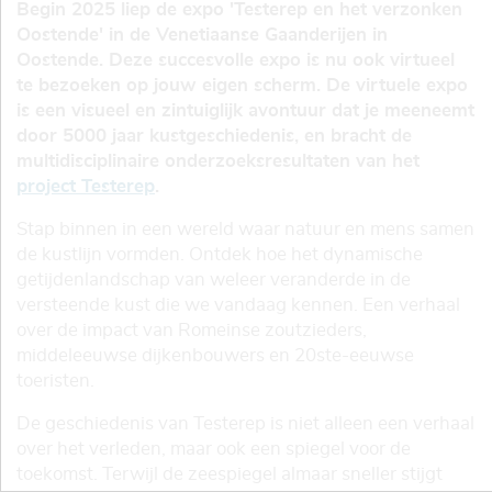
Begin 2025 liep de expo 'Testerep en het verzonken
Oostende' in de Venetiaanse Gaanderijen in
Oostende. Deze succesvolle expo is nu ook virtueel
te bezoeken op jouw eigen scherm. De virtuele expo
is een visueel en zintuiglijk avontuur dat je meeneemt
door 5000 jaar kustgeschiedenis, en bracht de
multidisciplinaire onderzoeksresultaten van het
project Testerep
.
Stap binnen in een wereld waar natuur en mens samen
de kustlijn vormden. Ontdek hoe het dynamische
getijdenlandschap van weleer veranderde in de
versteende kust die we vandaag kennen. Een verhaal
over de impact van Romeinse zoutzieders,
middeleeuwse dijkenbouwers en 20ste-eeuwse
toeristen.
De geschiedenis van Testerep is niet alleen een verhaal
over het verleden, maar ook een spiegel voor de
toekomst. Terwijl de zeespiegel almaar sneller stijgt