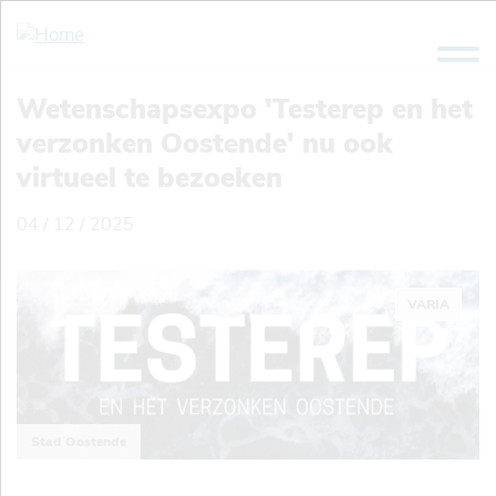
Overslaan
en
naar
de
Wetenschapsexpo 'Testerep en het
inhoud
verzonken Oostende' nu ook
gaan
virtueel te bezoeken
04 / 12 / 2025
VARIA
Stad Oostende