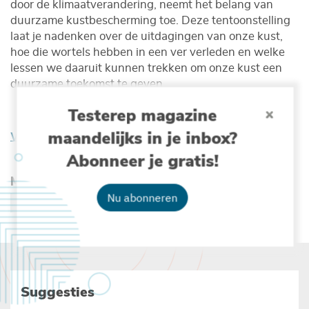
door de klimaatverandering, neemt het belang van
duurzame kustbescherming toe. Deze tentoonstelling
laat je nadenken over de uitdagingen van onze kust,
hoe die wortels hebben in een ver verleden en welke
lessen we daaruit kunnen trekken om onze kust een
duurzame toekomst te geven.
Testerep magazine
maandelijks in je inbox?
Wil je de expo virtueel bezoeken?
Abonneer je gratis!
Meer lezen over :
Nu abonneren
DE ZEE VROEGER
Suggesties