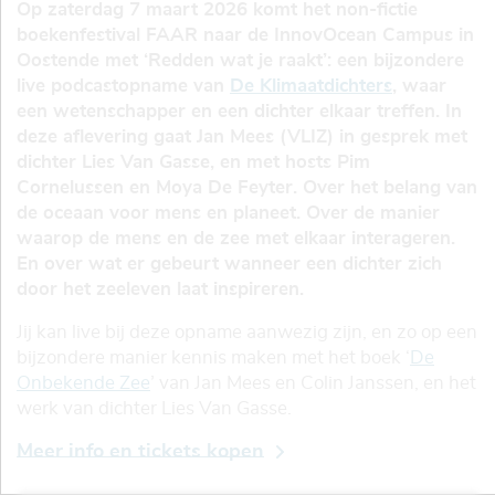
Op zaterdag 7 maart 2026 komt het non-fictie
boekenfestival FAAR naar de InnovOcean Campus in
Oostende met ‘Redden wat je raakt’: een bijzondere
live podcastopname van
De Klimaatdichters
, waar
een wetenschapper en een dichter elkaar treffen. In
deze aflevering gaat Jan Mees (VLIZ) in gesprek met
dichter Lies Van Gasse, en met hosts Pim
Cornelussen en Moya De Feyter. Over het belang van
de oceaan voor mens en planeet. Over de manier
waarop de mens en de zee met elkaar interageren.
En over wat er gebeurt wanneer een dichter zich
door het zeeleven laat inspireren.
Jij kan live bij deze opname aanwezig zijn, en zo op een
bijzondere manier kennis maken met het boek ‘
De
Onbekende Zee
’ van Jan Mees en Colin Janssen, en het
werk van dichter Lies Van Gasse.
Meer info en tickets kopen