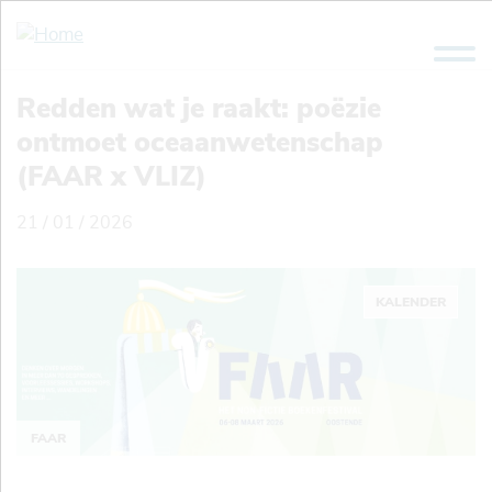
Overslaan
en
naar
de
Redden wat je raakt: poëzie
inhoud
ontmoet oceaanwetenschap
gaan
(FAAR x VLIZ)
21 / 01 / 2026
KALENDER
FAAR