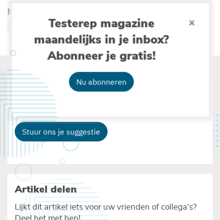
Meer lezen over :
Testerep magazine
OCEAANGELETTERDHEID
DE ZEE ALS GOED DOEL
maandelijks in je inbox?
Abonneer je gratis!
Nu abonneren
Suggesties
Heb je zelf ideeën, interessante weetjes ...
Stuur ons je suggestie
Artikel delen
Lijkt dit artikel iets voor uw vrienden of collega’s?
Deel het met hen!