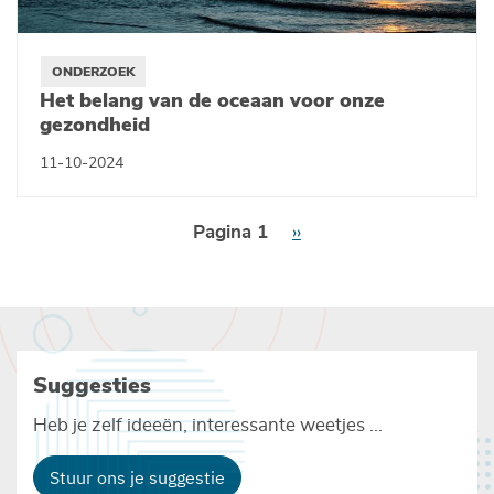
ONDERZOEK
Het belang van de oceaan voor onze
gezondheid
11-10-2024
Paginering
Pagina 1
Volgende
››
pagina
Suggesties
Heb je zelf ideeën, interessante weetjes ...
Stuur ons je suggestie