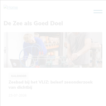
Overslaan
en
naar
de
De Zee als Goed Doel
inhoud
gaan
KALENDER
Zeebad bij het VLIZ: beleef zeeonderzoek
van dichtbij
23-07-2026