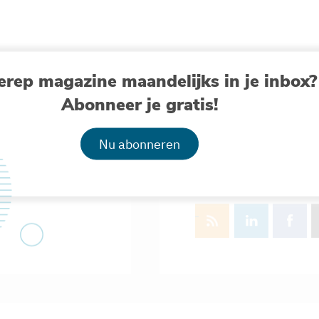
erep magazine maandelijks in je inbox?
Abonneer je gratis!
Testerep delen
Nu abonneren
Lijkt dit nieuwskanaal
Deel het met hen!