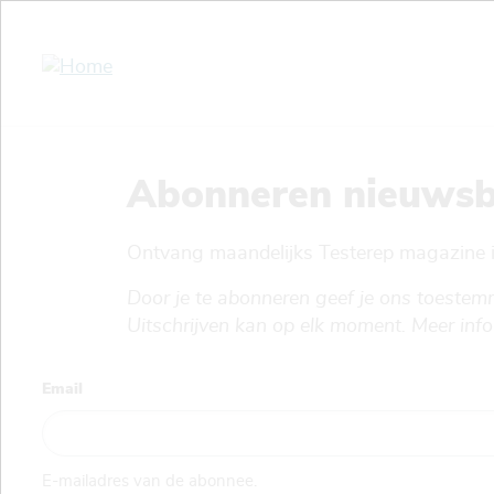
Overslaan
en
naar
de
inhoud
gaan
Abonneren nieuwsb
Ontvang maandelijks Testerep magazine in
Door je te abonneren geef je ons toeste
Uitschrijven kan op elk moment. Meer info 
Email
E-mailadres van de abonnee.