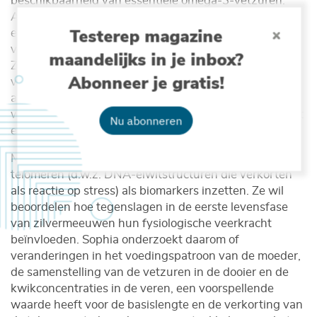
beschikbaarheid van essentiële omega-3-vetzuren.
Anderzijds zorgt een toenemende verstedelijking voor
Testerep magazine
een hogere omega-6:omega-3-verhouding in de
voeding, met daarbovenop kwikverontreiniging.
maandelijks in je inbox?
Zeevogels zijn eierleggend en geven veranderingen in
Abonneer je gratis!
voedsel en verontreiniging via het ei rechtstreeks door
aan het nageslacht. Bij zilvermeeuwen leiden
wijzigingen in de foerageerstrategie van de moeder tot
Nu abonneren
een gradiënt van onderontwikkelingen in de kuikens.
Met de BMRI-beurs zal Sophia Knoch (UGent)
telomeren (d.w.z. DNA-eiwitstructuren die verkorten
als reactie op stress) als biomarkers inzetten. Ze wil
beoordelen hoe tegenslagen in de eerste levensfase
van zilvermeeuwen hun fysiologische veerkracht
beïnvloeden. Sophia onderzoekt daarom of
veranderingen in het voedingspatroon van de moeder,
de samenstelling van de vetzuren in de dooier en de
kwikconcentraties in de veren, een voorspellende
waarde heeft voor de basislengte en de verkorting van