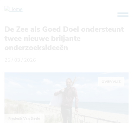
Overslaan
en
naar
de
De Zee als Goed Doel ondersteunt
inhoud
twee nieuwe briljante
gaan
onderzoeksideeën
25 / 03 / 2026
OVER VLIZ
Frederik Van Daele