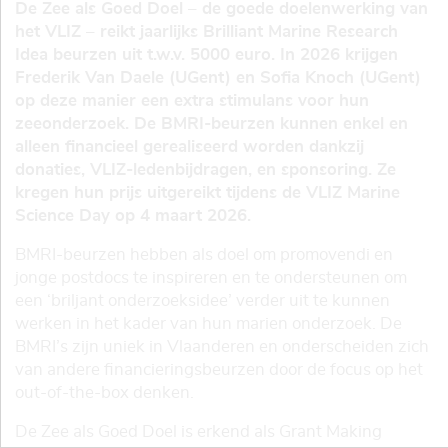
De Zee als Goed Doel – de goede doelenwerking van
het VLIZ – reikt jaarlijks Brilliant Marine Research
Idea beurzen uit t.w.v. 5000 euro. In 2026 krijgen
Frederik Van Daele (UGent) en Sofia Knoch (UGent)
op deze manier een extra stimulans voor hun
zeeonderzoek. De BMRI-beurzen kunnen enkel en
alleen financieel gerealiseerd worden dankzij
donaties, VLIZ-ledenbijdragen, en sponsoring. Ze
kregen hun prijs uitgereikt tijdens de VLIZ Marine
Science Day op 4 maart 2026.
BMRI-beurzen hebben als doel om promovendi en
jonge postdocs te inspireren en te ondersteunen om
een ‘briljant onderzoeksidee’ verder uit te kunnen
werken in het kader van hun marien onderzoek. De
BMRI’s zijn uniek in Vlaanderen en onderscheiden zich
van andere financieringsbeurzen door de focus op het
out-of-the-box denken.
De Zee als Goed Doel is erkend als Grant Making